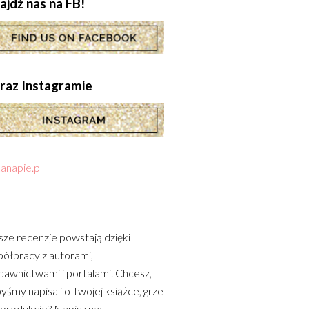
ajdź nas na FB!
.oraz Instagramie
anapie.pl
ze recenzje powstają dzięki
ółpracy z autorami,
awnictwami i portalami. Chcesz,
yśmy napisali o Twojej książce, grze
 produkcie? Napisz na: