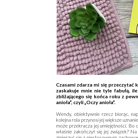
Czasami zdarza mi się przeczytać ks
zaskakuje mnie nie tyle fabułą, i
zbliżającego się końca roku z pewn
anioła”, czyli „Oczy anioła”.
Wendy, obiektywnie rzecz biorąc, na
kolejna rola przynosi jej większe uznan
może przekracza jej umiejętności. Bo c
właśnie zakończył się jej związek? Na
zmierzyć się z niestosownym zachowan