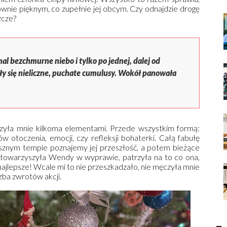
ównie pięknym, co zupełnie jej obcym. Czy odnajdzie drogę
zcze?
al bezchmurne niebo i tylko po jednej, dalej od
iły się nieliczne, puchate cumulusy. Wokół panowała
oczyła mnie kilkoma elementami. Przede wszystkim formą:
ów otoczenia, emocji, czy refleksji bohaterki. Całą fabułę
esznym tempie poznajemy jej przeszłość, a potem bieżące
 towarzyszyła Wendy w wyprawie, patrzyła na to co ona,
I najlepsze! Wcale mi to nie przeszkadzało, nie męczyła mnie
zba zwrotów akcji.