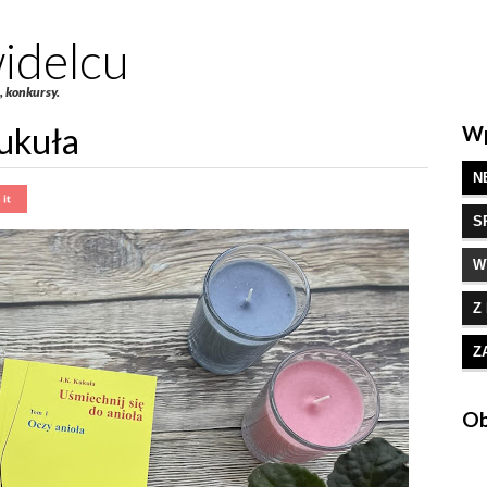
idelcu
e, konkursy.
Kukuła
Wp
N
S
W
Z
Z
Ob