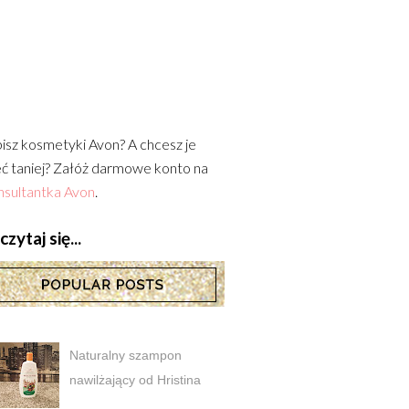
isz kosmetyki Avon? A chcesz je
ć taniej? Załóż darmowe konto na
sultantka Avon
.
zytaj się...
Naturalny szampon
nawilżający od Hristina