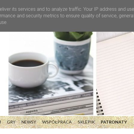
liver its services and to analyze traffic. Your IP address and us
rmance and security metrics to ensure quality of service, gener
use.
M
GRY
NEWSY
WSPÓŁPRACA
SKLEPIK
PATRONATY