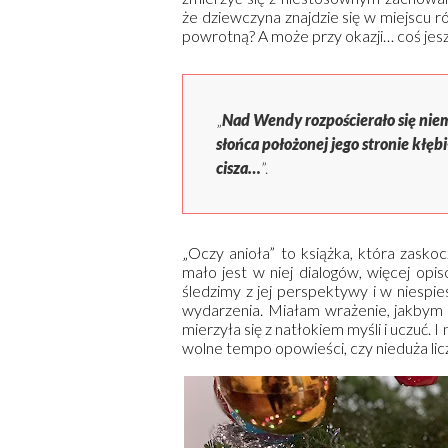
że dziewczyna znajdzie się w miejscu r
powrotną? A może przy okazji… coś jes
„
Nad Wendy rozpościerało się niem
słońca położonej jego stronie kłęb
cisza…
”.
„Oczy anioła” to książka, która zask
mało jest w niej dialogów, więcej opis
śledzimy z jej perspektywy i w niespi
wydarzenia. Miałam wrażenie, jakbym
mierzyła się z natłokiem myśli i uczuć. 
wolne tempo opowieści, czy nieduża lic