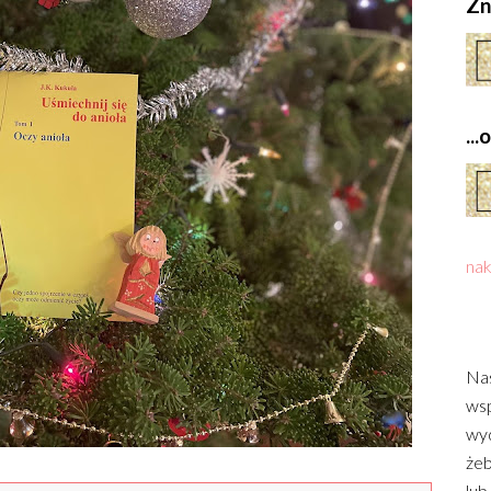
Zn
..
nak
Nas
wsp
wyd
żeb
lub