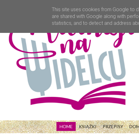
This site uses cookies from Google to de
are shared with Google along with perfo
statistics, and to detect and address ab
HOME
KSIĄŻKI
PRZEPISY
DO