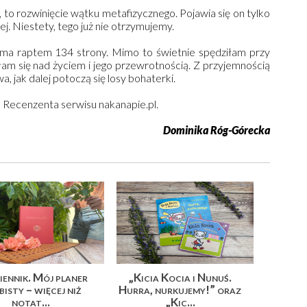
i, to rozwinięcie wątku metafizycznego. Pojawia się on tylko
ej. Niestety, tego już nie otrzymujemy.
, ma raptem 134 strony. Mimo to świetnie spędziłam przy
łam się nad życiem i jego przewrotnością. Z przyjemnością
, jak dalej potoczą się losy bohaterki.
u Recenzenta serwisu nakanapie.pl.
Dominika Róg-Górecka
ennik. Mój planer
„Kicia Kocia i Nunuś.
isty – więcej niż
Hurra, nurkujemy!” oraz
notat...
„Kic...