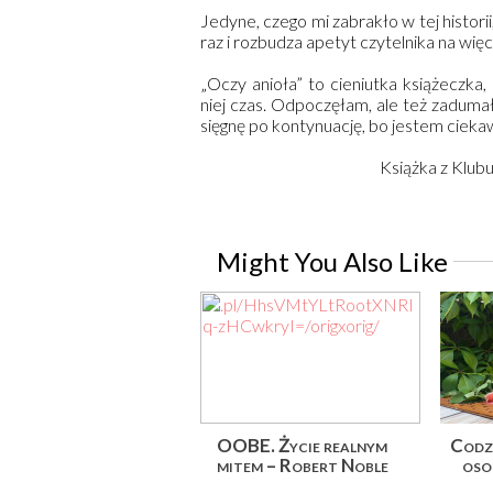
Jedyne, czego mi zabrakło w tej histori
raz i rozbudza apetyt czytelnika na więc
„Oczy anioła” to cieniutka książeczka
niej czas. Odpoczęłam, ale też zaduma
sięgnę po kontynuację, bo jestem ciekawa
Książka z Klub
Might You Also Like
OOBE. Życie realnym
Codzi
mitem – Robert Noble
osob