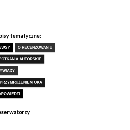
isy tematyczne:
EWSY
O RECENZOWANIU
POTKANIA AUTORSKIE
YWIADY
 PRZYMRUŻENIEM OKA
APOWIEDZI
serwatorzy