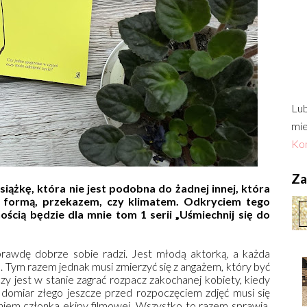
Lub
mie
Kon
Zac
iążkę, która nie jest podobna do żadnej innej, która
le formą, przekazem, czy klimatem. Odkryciem tego
ością będzie dla mnie tom 1 serii „Uśmiechnij się do
prawdę dobrze sobie radzi. Jest młodą aktorką, a każda
ie. Tym razem jednak musi zmierzyć się z angażem, który być
zy jest w stanie zagrać rozpacz zakochanej kobiety, kiedy
 domiar złego jeszcze przed rozpoczęciem zdjęć musi się
iem członka ekipy filmowej. Wszystko to razem sprawia,