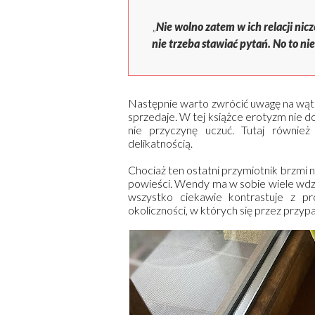
„
Nie wolno zatem w ich relacji nic
nie trzeba stawiać pytań. No to nie
Następnie warto zwrócić uwagę na wątek
sprzedaje. W tej książce erotyzm nie do
nie przyczynę uczuć. Tutaj również 
delikatnością.
Chociaż ten ostatni przymiotnik brzmi n
powieści. Wendy ma w sobie wiele wdzię
wszystko ciekawie kontrastuje z pr
okoliczności, w których się przez przyp