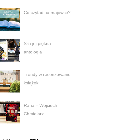
Co czytać na majówce?
Siła jej piękna –
antologia
Trendy w recenzowaniu
książek
Rana – Wojciech
Chmielarz