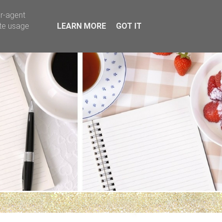
er-agent
ate usage
LEARN MORE
GOT IT