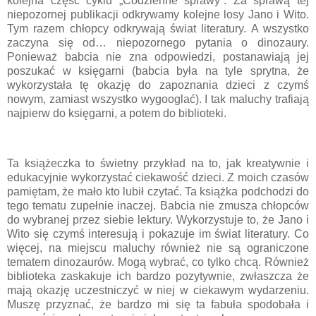
kolejna część cyklu „Codzienne sprawy”. Za sprawą tej
niepozornej publikacji odkrywamy kolejne losy Jano i Wito.
Tym razem chłopcy odkrywają świat literatury. A wszystko
zaczyna się od… niepozornego pytania o dinozaury.
Ponieważ babcia nie zna odpowiedzi, postanawiają jej
poszukać w księgarni (babcia była na tyle sprytna, że
wykorzystała tę okazję do zapoznania dzieci z czymś
nowym, zamiast wszystko wygooglać). I tak maluchy trafiają
najpierw do księgarni, a potem do biblioteki.
Ta książeczka to świetny przykład na to, jak kreatywnie i
edukacyjnie wykorzystać ciekawość dzieci. Z moich czasów
pamiętam, że mało kto lubił czytać. Ta książka podchodzi do
tego tematu zupełnie inaczej. Babcia nie zmusza chłopców
do wybranej przez siebie lektury. Wykorzystuje to, że Jano i
Wito się czymś interesują i pokazuje im świat literatury. Co
więcej, na miejscu maluchy również nie są ograniczone
tematem dinozaurów. Mogą wybrać, co tylko chcą. Również
biblioteka zaskakuje ich bardzo pozytywnie, zwłaszcza że
mają okazję uczestniczyć w niej w ciekawym wydarzeniu.
Muszę przyznać, że bardzo mi się ta fabuła spodobała i