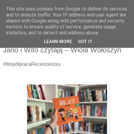
This site uses cookies from Google to deliver its services
Recenzje na widelcu
and to analyze traffic. Your IP address and user-agent are
shared with Google along with performance and security
metrics to ensure quality of service, generate usage
Portal kulturalny - książki, recenzje, inspiracje, konkursy.
statistics, and to detect and address abuse.
LEARN MORE
GOT IT
wtorek, 14 maja 2024
Jano i Wito czytają – Wiola Wołoszyn
#WspółpracaRecenzencka