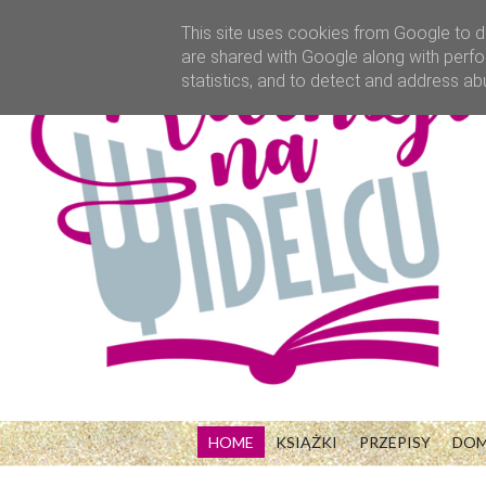
This site uses cookies from Google to de
are shared with Google along with perfo
statistics, and to detect and address ab
HOME
KSIĄŻKI
PRZEPISY
DO