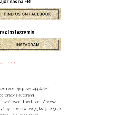
ajdź nas na FB!
.oraz Instagramie
anapie.pl
ze recenzje powstają dzięki
ółpracy z autorami,
awnictwami i portalami. Chcesz,
yśmy napisali o Twojej książce, grze
 produkcie? Napisz na: