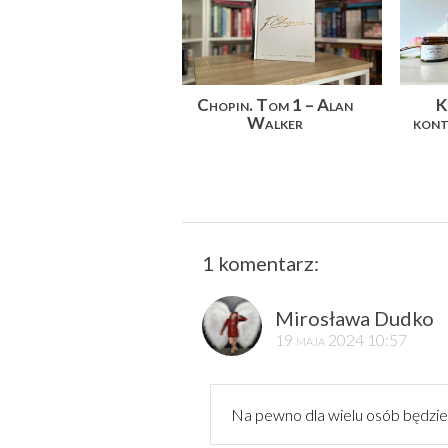
Chopin. Tom 1 – Alan
K
Walker
kont
1 komentarz:
Mirosława Dudko
19 maja 2024 10:57
Na pewno dla wielu osób będzie 