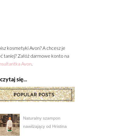
isz kosmetyki Avon? A chcesz je
ć taniej? Załóż darmowe konto na
sultantka Avon
.
zytaj się...
Naturalny szampon
nawilżający od Hristina