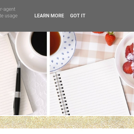
er-agent
ate usage
LEARN MORE
GOT IT