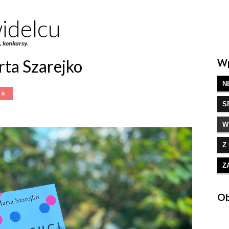
idelcu
e, konkursy.
rta Szarejko
Wp
N
S
W
Z
Z
Ob