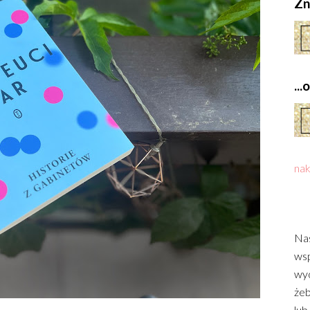
Zn
..
nak
Nas
wsp
wyd
żeb
lub