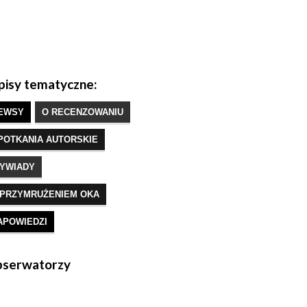
isy tematyczne:
EWSY
O RECENZOWANIU
POTKANIA AUTORSKIE
YWIADY
 PRZYMRUŻENIEM OKA
APOWIEDZI
serwatorzy