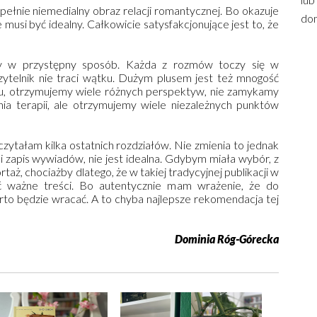
pełnie niemedialny obraz relacji romantycznej. Bo okazuje
dom
musi być idealny. Całkowicie satysfakcjonujące jest to, że
ały w przystępny sposób. Każda z rozmów toczy się w
 czytelnik nie traci wątku. Dużym plusem jest też mnogość
ylu, otrzymujemy wiele różnych perspektyw, nie zamykamy
ia terapii, ale otrzymujemy wiele niezależnych punktów
ytałam kilka ostatnich rozdziałów. Nie zmienia to jednak
zyli zapis wywiadów, nie jest idealna. Gdybym miała wybór, z
ż, chociażby dlatego, że w takiej tradycyjnej publikacji w
źć ważne treści. Bo autentycznie mam wrażenie, że do
to będzie wracać. A to chyba najlepsze rekomendacja tej
Dominia Róg-Górecka