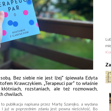
Lub
mie
Kon
Zac
obą. Bez siebie nie jest lżej” śpiewała Edyta
tofem Krawczykiem. „Terapeuci par” to właśnie
kłótniach, rozstaniach, ale też rozmowach,
h chwilach.
” to publikacja napisana przez Martę Szarejko, a wydana
I już w poprzednim zdaniu jest pewna nieścisłość. Bo