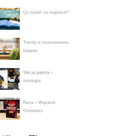
Co czytać na majówce?
Trendy w recenzowaniu
książek
Siła jej piękna –
antologia
Rana – Wojciech
Chmielarz