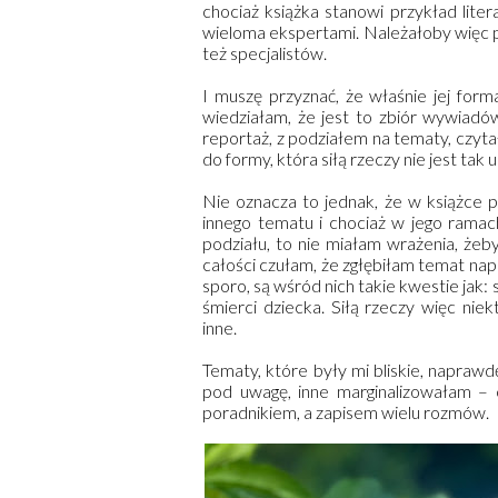
chociaż książka stanowi przykład liter
wieloma ekspertami. Należałoby więc po
też specjalistów.
I muszę przyznać, że właśnie jej form
wiedziałam, że jest to zbiór wywiadó
reportaż, z podziałem na tematy, czytał
do formy, która siłą rzeczy nie jest tak
Nie oznacza to jednak, że w książce
innego tematu i chociaż w jego rama
podziału, to nie miałam wrażenia, żeb
całości czułam, że zgłębiłam temat na
sporo, są wśród nich takie kwestie jak:
śmierci dziecka. Siłą rzeczy więc nie
inne.
Tematy, które były mi bliskie, napraw
pod uwagę, inne marginalizowałam – c
poradnikiem, a zapisem wielu rozmów.