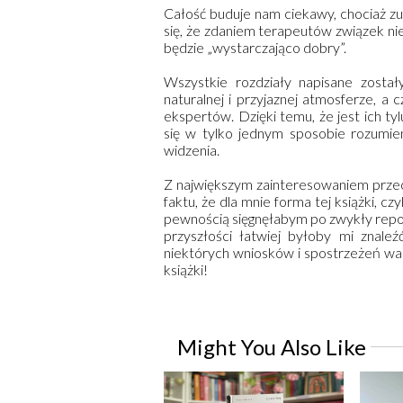
Całość buduje nam ciekawy, chociaż zu
się, że zdaniem terapeutów związek nie 
będzie „wystarczająco dobry”.
Wszystkie rozdziały napisane zost
naturalnej i przyjaznej atmosferze, a
ekspertów. Dzięki temu, że jest ich t
się w tylko jednym sposobie rozumien
widzenia.
Z największym zainteresowaniem przecz
faktu, że dla mnie forma tej książki, c
pewnością sięgnęłabym po zwykły reporta
przyszłości łatwiej byłoby mi znale
niektórych wniosków i spostrzeżeń war
książki!
Might You Also Like