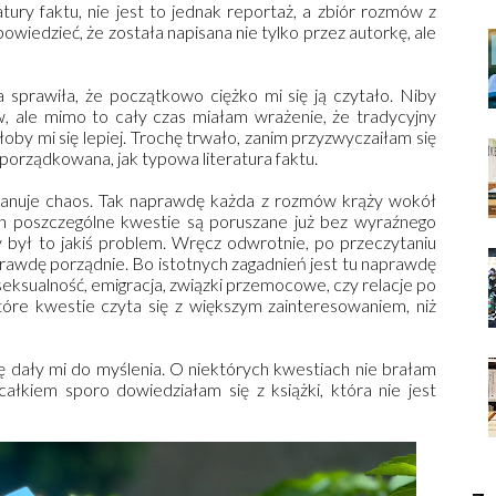
atury faktu, nie jest to jednak reportaż, a zbiór rozmów z
wiedzieć, że została napisana nie tylko przez autorkę, ale
a sprawiła, że początkowo ciężko mi się ją czytało. Niby
w, ale mimo to cały czas miałam wrażenie, że tradycyjny
oby mi się lepiej. Trochę trwało, zanim przyzwyczaiłam się
 uporządkowana, jak typowa literatura faktu.
 panuje chaos. Tak naprawdę każda z rozmów krąży wokół
ch poszczególne kwestie są poruszane już bez wyraźnego
y był to jakiś problem. Wręcz odwrotnie, po przeczytaniu
prawdę porządnie. Bo istotnych zagadnień jest tu naprawdę
 seksualność, emigracja, związki przemocowe, czy relacje po
które kwestie czyta się z większym zainteresowaniem, niż
dę dały mi do myślenia. O niektórych kwestiach nie brałam
ałkiem sporo dowiedziałam się z książki, która nie jest