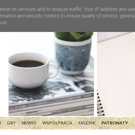
liver its services and to analyze traffic. Your IP address and us
rmance and security metrics to ensure quality of service, gener
use.
M
GRY
NEWSY
WSPÓŁPRACA
SKLEPIK
PATRONATY