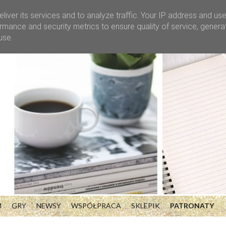
liver its services and to analyze traffic. Your IP address and us
rmance and security metrics to ensure quality of service, gener
use.
M
GRY
NEWSY
WSPÓŁPRACA
SKLEPIK
PATRONATY