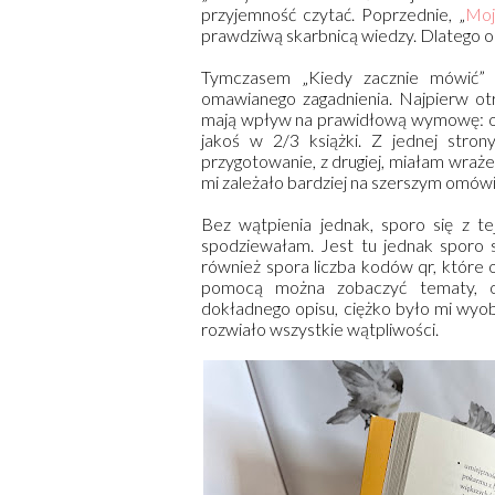
przyjemność czytać. Poprzednie, „
Moj
prawdziwą skarbnicą wiedzy. Dlatego 
Tymczasem „Kiedy zacznie mówić” t
omawianego zagadnienia. Najpierw o
mają wpływ na prawidłową wymowę: od
jakoś w 2/3 książki. Z jednej stron
przygotowanie, z drugiej, miałam wraże
mi zależało bardziej na szerszym omów
Bez wątpienia jednak, sporo się z te
spodziewałam. Jest tu jednak sporo 
również spora liczba kodów qr, które 
pomocą można zobaczyć tematy, o 
dokładnego opisu, ciężko było mi wyob
rozwiało wszystkie wątpliwości.