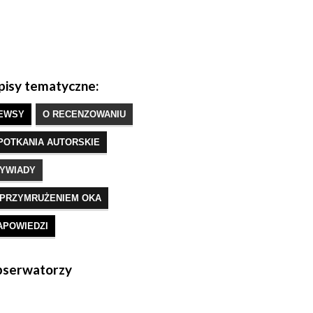
isy tematyczne:
EWSY
O RECENZOWANIU
POTKANIA AUTORSKIE
YWIADY
 PRZYMRUŻENIEM OKA
APOWIEDZI
serwatorzy