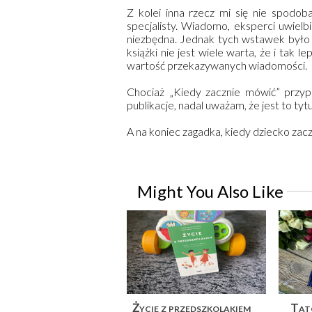
Z kolei inna rzecz mi się nie spodob
specjalisty. Wiadomo, eksperci uwielbi
niezbędna. Jednak tych wstawek było t
książki nie jest wiele warta, że i tak 
wartość przekazywanych wiadomości.
Chociaż „Kiedy zacznie mówić” przyp
publikacje, nadal uważam, że jest to ty
A na koniec zagadka, kiedy dziecko zac
Might You Also Like
Życie z przedszkolakiem
Tato