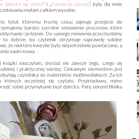
e dziecko się złości
” i „
Karmienie piersią
”, były dla mnie
oczekiwania miałam całkiem wysokie.
o tytuł, któremu trochę czasu zajmuje przejście do
trzymujemy bardzo szerokie omówienie procesów, które
dychanie i jedzenie. Do samego mówienia przechodzimy
y to dobrze, bo czytelnik otrzymuje naprawdę solidne
nie, że niektóre kwestie były niepotrzebnie powtarzane, a
ieniu nauki mowy.
j książki nauczyłam, chociaż nie zawsze tego, czego się
solidnej i praktycznej wiedzy. Ciekawym elementem jest
odsyłają czytelnika do materiałów multimedialnych. Za ich
których wcześniej się czytało. Przykładowo, mimo
razić sobie przymykanie buzi dziecka. Parę sekund filmiku