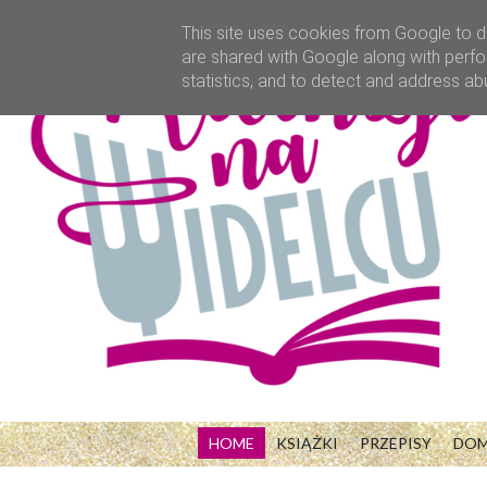
This site uses cookies from Google to de
are shared with Google along with perfo
statistics, and to detect and address ab
HOME
KSIĄŻKI
PRZEPISY
DO