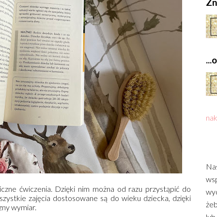
Zn
..
nak
Nas
wsp
iczne ćwiczenia. Dzięki nim można od razu przystąpić do
wyd
wszystkie zajęcia dostosowane są do wieku dziecka, dzięki
żeb
zny wymiar.
lub