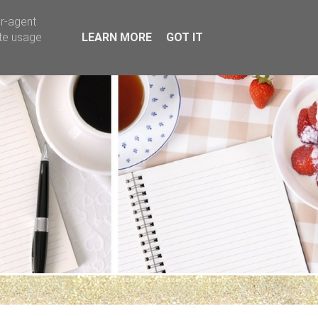
er-agent
ate usage
LEARN MORE
GOT IT