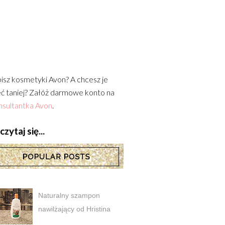
isz kosmetyki Avon? A chcesz je
ć taniej? Załóż darmowe konto na
sultantka Avon
.
zytaj się...
Naturalny szampon
nawilżający od Hristina