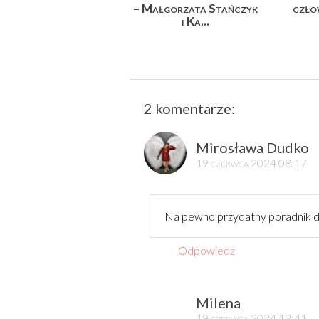
– Małgorzata Stańczyk
czło
i Ka...
2 komentarze:
Mirosława Dudko
19 czerwca 2024 08:17
Na pewno przydatny poradnik d
Odpowiedz
Milena
19 czerwca 2024 12:41