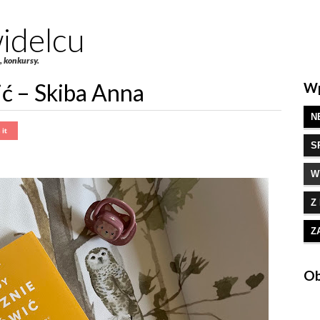
idelcu
e, konkursy.
ć – Skiba Anna
Wp
N
S
W
Z
Z
Ob