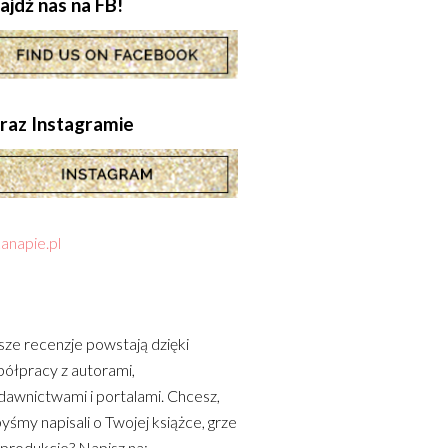
ajdź nas na FB!
.oraz Instagramie
anapie.pl
ze recenzje powstają dzięki
ółpracy z autorami,
awnictwami i portalami. Chcesz,
yśmy napisali o Twojej książce, grze
 produkcie? Napisz na: