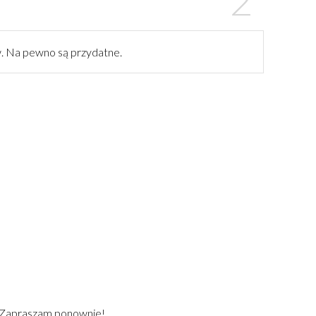
. Na pewno są przydatne.
) Zapraszam ponownie!