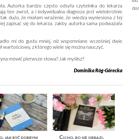
ała. Autorka bardzo często odsyła czytelnika do lekarza
dom
ają ten zwrot, a i indywidualna diagnoza jest wielokrotnie
ak dużo, że miałam wrażenie, że wiedza wyniesiona z tej
lepiej zapisać się do lekarza. Jakby autorka sama podważała
adło mi do gustu mniej, niż wspomniane wcześniej dwie
tuł wartościowy, z którego wiele się można nauczyć.
zyna mówić pierwsze słowa? Jak myślisz?
Dominika Róg-Górecka
, jak być dobrym
Cicho, bo się obrazi.