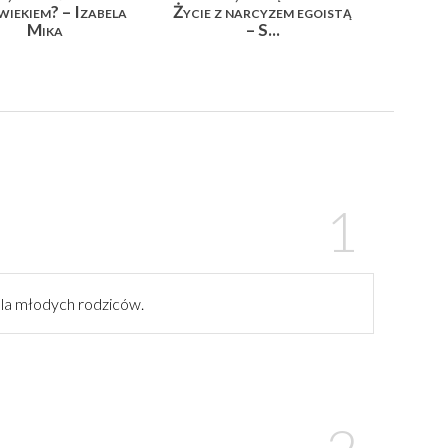
wiekiem? – Izabela
Życie z narcyzem egoistą
Mika
– S...
la młodych rodziców.