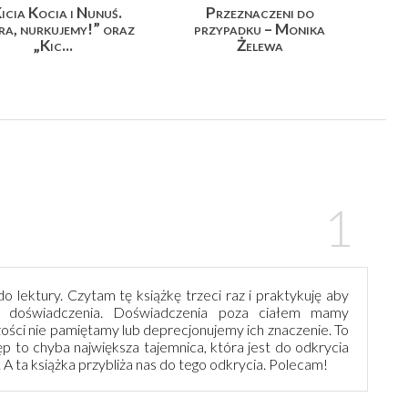
icia Kocia i Nunuś.
Przeznaczeni do
a, nurkujemy!” oraz
przypadku – Monika
„Kic...
Żelewa
 lektury. Czytam tę książkę trzeci raz i praktykuję aby
 doświadczenia. Doświadczenia poza ciałem mamy
ości nie pamiętamy lub deprecjonujemy ich znaczenie. To
 to chyba największa tajemnica, która jest do odkrycia
. A ta książka przybliża nas do tego odkrycia. Polecam!