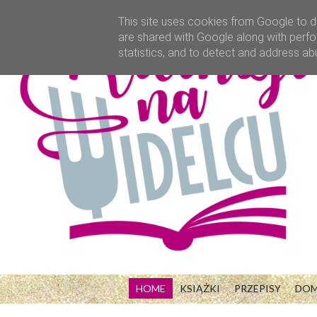
This site uses cookies from Google to de
are shared with Google along with perfo
statistics, and to detect and address ab
HOME
KSIĄŻKI
PRZEPISY
DO