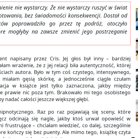
ienie nie wystarczy. Że nie wystarczy ruszyć w świat
gotowania, bez świadomości konsekwencji. Dostał od
ów poprowadziło go przez tę podróż, otoczyło
óre mogłyby na zawsze zmienić jego postrzeganie
nt napisany przez Cris. Jej głos był inny – bardziej
am wrażenie, że z jej relacji biła autentyczność, której
ach autora. Było w tym coś czystego, intensywnego,
i miałam gęsią skórkę, a jednocześnie ciągle czułam
lacja w książce jest tylko zaznaczona, jakby między
le prawie nic poza tym. Brakowało mi tego osobistego
 nadać całości jeszcze większej głębi.
pnotycznego. Raz po raz pojawiają się sceny, które
ęcz odcinają się nagle, jakby ktoś urwał opowieść w
 frustrujące – chciałam wiedzieć, co dalej, szczególnie
óre kończy się bez puenty. Ale mimo tego, książkę czyta