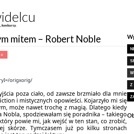
idelcu
e, konkursy.
ym mitem – Robert Noble
Wp
N
S
W
Z
jścia poza ciało, od zawsze brzmiało dla mnie
Z
iction i mistycznych opowieści. Kojarzyło mi się
m, może nawet trochę z magią. Dlatego kiedy
a Nobla, spodziewałam się poradnika – takiego
Ob
tóry powie mi, jak wejść w ten stan, co zrobić,
j skórze. Tymczasem już po kilku stronach