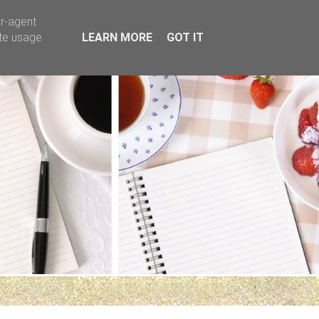
er-agent
ate usage
LEARN MORE
GOT IT