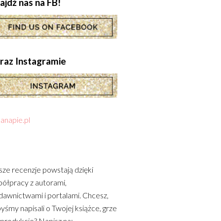
ajdź nas na FB!
.oraz Instagramie
anapie.pl
ze recenzje powstają dzięki
ółpracy z autorami,
awnictwami i portalami. Chcesz,
yśmy napisali o Twojej książce, grze
 produkcie? Napisz na: