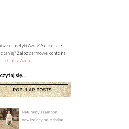
isz kosmetyki Avon? A chcesz je
ć taniej? Załóż darmowe konto na
sultantka Avon
.
zytaj się...
Naturalny szampon
nawilżający od Hristina