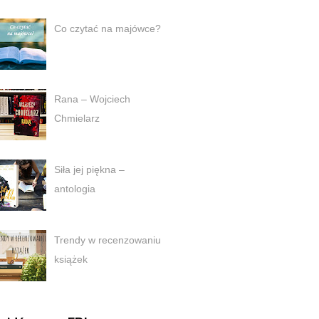
Co czytać na majówce?
Rana – Wojciech
Chmielarz
Siła jej piękna –
antologia
Trendy w recenzowaniu
książek