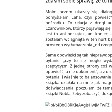
zdałam sobie sprawę, że to nie
Moim oczom ukazały się dialog
pomyślałam: „aha, czyli powieść
pośrodku. To relacja z drogi a
Czarowników, którzy pojawiają się i
jest to ani początek, ani koniec –
zostałam wciągnięta w ten nurt b
prostego wytłumaczenia „od czego t
Same opowieści są tak nieprawdop
pytanie: „czy to się mogło wyd
sceptycyzm. Z jednej strony coś w
opowieść, a nie dokument”, a z d
pytania. I właśnie to balansowani
książka działała na mnie jak mag
doświadczenia, poczułam, że temat
książki Nobla, żeby zobaczyć, doką