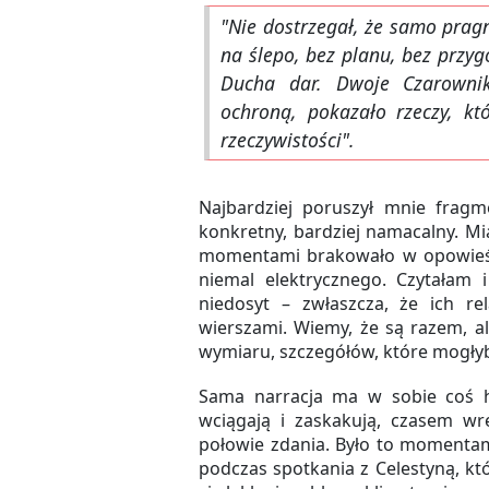
"Nie dostrzegał, że samo pragn
na ślepo, bez planu, bez przy
Ducha dar. Dwoje Czarownik
ochroną, pokazało rzeczy, kt
rzeczywistości".
Najbardziej poruszył mnie fragme
konkretny, bardziej namacalny. Miał
momentami brakowało w opowieści
niemal elektrycznego. Czytałam 
niedosyt – zwłaszcza, że ich re
wierszami. Wiemy, że są razem, a
wymiaru, szczegółów, które mogłyby
Sama narracja ma w sobie coś hi
wciągają i zaskakują, czasem wr
połowie zdania. Było to momentami
podczas spotkania z Celestyną, kt