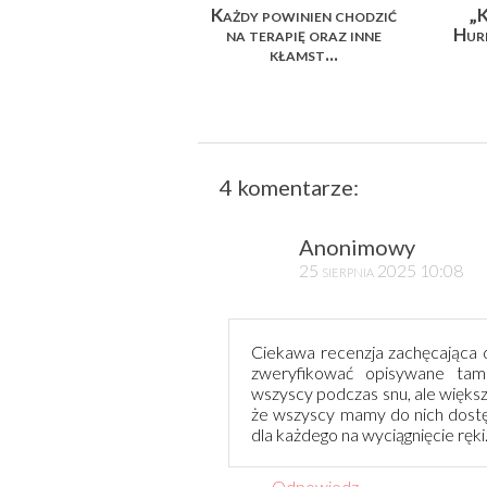
Każdy powinien chodzić
„K
na terapię oraz inne
Hurr
kłamst...
4 komentarze:
Anonimowy
25 sierpnia 2025 10:08
Ciekawa recenzja zachęcająca do
zweryfikować opisywane tam
wszyscy podczas snu, ale większ
że wszyscy mamy do nich dostęp
dla każdego na wyciągnięcie ręki
Odpowiedz