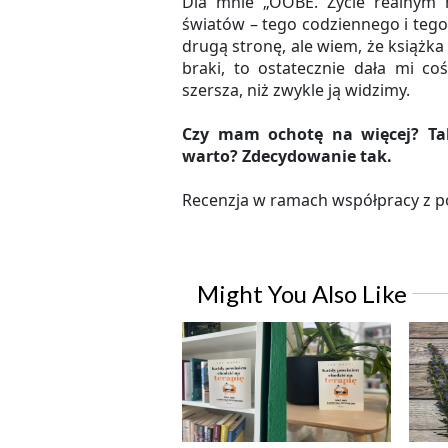
Dla mnie „OOBE. Życie realnym m
światów – tego codziennego i tego, 
drugą stronę, ale wiem, że książka
braki, to ostatecznie dała mi co
szersza, niż zwykle ją widzimy.
Czy mam ochotę na więcej? Tak
warto? Zdecydowanie tak.
Recenzja w ramach współpracy z p
Might You Also Like