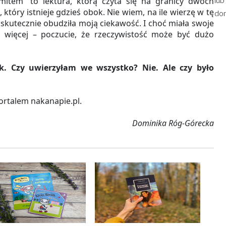
item” to lektura, którą czyta się na granicy dwóch
który istnieje gdzieś obok. Nie wiem, na ile wierzę w tę
dom
 skutecznie obudziła moją ciekawość. I choć miała swoje
ś więcej – poczucie, że rzeczywistość może być dużo
. Czy uwierzyłam we wszystko? Nie. Ale czy było
ortalem nakanapie.pl.
Dominika Róg-Górecka