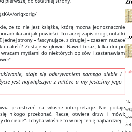
od pierwszej do ostatniej strony.
Zn
kie, że to nie jest książka, którą można jednoznacznie
 poradnika ani jak powieści. To raczej zapis drogi, notatki
..
Z jednej strony – fascynujące, z drugiej – czasem nużące
ko całość? Zostaje w głowie. Nawet teraz, kilka dni po
 że wracam myślami do niektórych opisów i zastanawiam
liwe?”.
nak
zukiwanie, staje się odkrywaniem samego siebie i
 Życie jest największym z mitów, a my jesteśmy jego
Nas
wia przestrzeń na własne interpretacje. Nie podaje
wsp
się nikogo przekonać. Raczej otwiera drzwi i mówi:
wyd
ży do ciebie”. I chyba właśnie to w niej cenię najbardziej.
żeb
lub