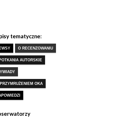
isy tematyczne:
EWSY
O RECENZOWANIU
POTKANIA AUTORSKIE
YWIADY
 PRZYMRUŻENIEM OKA
APOWIEDZI
serwatorzy