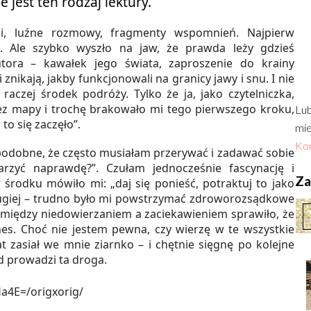
 jest ten rodzaj lektury.
i, luźne rozmowy, fragmenty wspomnień. Najpierw
”. Ale szybko wyszło na jaw, że prawda leży gdzieś
utora – kawałek jego świata, zaproszenie do krainy
 znikają, jakby funkcjonowali na granicy jawy i snu. I nie
 raczej środek podróży. Tylko że ja, jako czytelniczka,
ez mapy i trochę brakowało mi tego pierwszego kroku,
Lub
o się zaczęło”.
mie
Kon
odobne, że często musiałam przerywać i zadawać sobie
arzyć naprawdę?”. Czułam jednocześnie fascynację i
Zac
 środku mówiło mi: „daj się ponieść, potraktuj to jako
rugiej – trudno było mi powstrzymać zdroworozsądkowe
e między niedowierzaniem a zaciekawieniem sprawiło, że
nes. Choć nie jestem pewna, czy wierzę w te wszystkie
 zasiał we mnie ziarnko – i chętnie sięgnę po kolejne
d prowadzi ta droga.