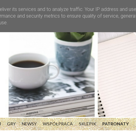
liver its services and to analyze traffic. Your IP address and us
rmance and security metrics to ensure quality of service, gener
use.
M
GRY
NEWSY
WSPÓŁPRACA
SKLEPIK
PATRONATY