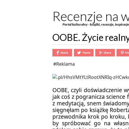
Recenzje na w
Portal kulturalny - książki, recenzje, inspiracj
OOBE. Życie realn
#Reklama
OOBE, czyli doświadczenie wy
jak coś z pogranicza science f
z medytacją, snem świadomy
sięgnęłam po książkę Robert
przewodnika krok po kroku, k
by spróbować go na własne