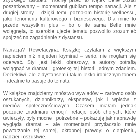
szybkiego zarobku. Trochę przez to wątek Belle został
poszatkowany – momentami gubiłam tempo narracji. Ale z
drugiej strony – dzięki temu poznałam historię wellnessu,
jako fenomenu kulturowego i biznesowego. Dla mnie to
przede wszystkim plus – bo o ile sama Belle mnie
wciągnęła, to szerokie ujęcie tematu pozwoliło zrozumieć
spojrzeć na zagadnienie z dystansu.
Narracja? Rewelacyjna. Książkę czytałam z większym
napięciem niż niejeden kryminał – serio, nie mogłam się
oderwać. Styl jest lekki, obrazowy, a autorzy potrafią
wciągnąć w dramat i groteskę tej historii jednym zdaniem.
Dociekliwi, ale z dystansem i takim lekko ironicznym tonem
– idealnie to pasuje do tematu.
W książce znajdziemy mnóstwo wywiadów – zarówno osób
oszukanych, dziennikarzy, ekspertów, jak i wpisów z
mediów społecznościowych. Czasem miałam jednak
poczucie „nadmiaru emocji”: relacje osób chorych, które
uwierzyły, były mocne i potrzebne – pokazują jak naprawdę
wygląda dramat – ale momentami przytłaczało mnie
powtarzanie tej samej, okropnej prawdy: o cierpieniu,
nadziei i oszustwie.