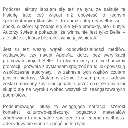
Podczas lektury łapałam się też na tym, że traktuję tę
historię jako coś więcej niż opowieść o jednym
spektakularnym kłamstwie. To obraz całej ery wellnessu –
epoki, w której sprzedaje się nie tylko produkty, ale i iluzje.
Autorzy świetnie pokazują, że winna nie jest tylko Belle –
ale także ci, którzy bezrefleksyjnie ją wspierali.
Jest tu też ważny wątek odpowiedzialności mediów,
wydawców czy nawet Apple’a, którzy bez weryfikacji
promowali projekt Belle. To otwiera oczy na mechanizmy
promocji i pozwala z dystansem spojrzeć na to, jak powstają
współczesne autorytety. I w zakresie tych wątków czułam
pewien niedosyt. Miałam wrażenie, że sam proces sądowy
został omówiony zbyt emocjonalnie, przez co ciężko było mi
skupić się na wyroku wobec wszystkich zaangażowanych
podmiotów.
Podsumowując: plusy to wciągająca narracja, szeroki
kontekst kulturowo-społeczny, bogactwo materiałów
źródłowych i niebanalne spojrzenie na fenomen wellness.
Zdecydowanie warto sięgnąć po ten tytuł!