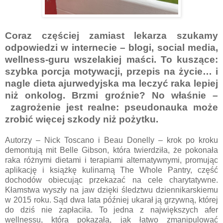
Coraz częściej zamiast lekarza szukamy
odpowiedzi w internecie – blogi, social media,
wellness-guru wszelakiej maści. To kuszące:
szybka porcja motywacji, przepis na życie… i
nagle dieta ajurwedyjska ma leczyć raka lepiej
niż onkolog. Brzmi groźnie? No właśnie –
zagrożenie jest realne: pseudonauka może
zrobić więcej szkody niż pożytku.
Autorzy – Nick Toscano i Beau Donelly – krok po kroku
demontują mit Belle Gibson, która twierdziła, że pokonała
raka różnymi dietami i terapiami alternatywnymi, promując
aplikację i książkę kulinarną The Whole Pantry, część
dochodów obiecując przekazać na cele charytatywne.
Kłamstwa wyszły na jaw dzięki śledztwu dziennikarskiemu
w 2015 roku. Sąd dwa lata później ukarał ją grzywną, której
do dziś nie zapłaciła. To jedna z największych afer
wellnessu, która pokazała, jak łatwo zmanipulować