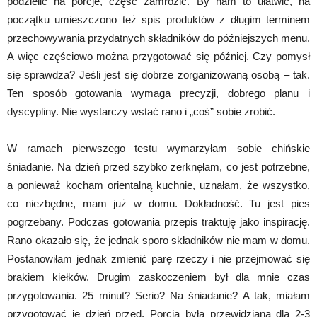
podzielić na porcje, część zamrozić. By nam to ułatwić, na
początku umieszczono też spis produktów z długim terminem
przechowywania przydatnych składników do późniejszych menu.
A więc częściowo można przygotować się później. Czy pomysł
się sprawdza? Jeśli jest się dobrze zorganizowaną osobą – tak.
Ten sposób gotowania wymaga precyzji, dobrego planu i
dyscypliny. Nie wystarczy wstać rano i „coś” sobie zrobić.
W ramach pierwszego testu wymarzyłam sobie chińskie
śniadanie. Na dzień przed szybko zerknęłam, co jest potrzebne,
a ponieważ kocham orientalną kuchnie, uznałam, że wszystko,
co niezbędne, mam już w domu. Dokładność. Tu jest pies
pogrzebany. Podczas gotowania przepis traktuję jako inspirację.
Rano okazało się, że jednak sporo składników nie mam w domu.
Postanowiłam jednak zmienić parę rzeczy i nie przejmować się
brakiem kiełków. Drugim zaskoczeniem był dla mnie czas
przygotowania. 25 minut? Serio? Na śniadanie? A tak, miałam
przygotować je dzień przed. Porcja była przewidziana dla 2-3