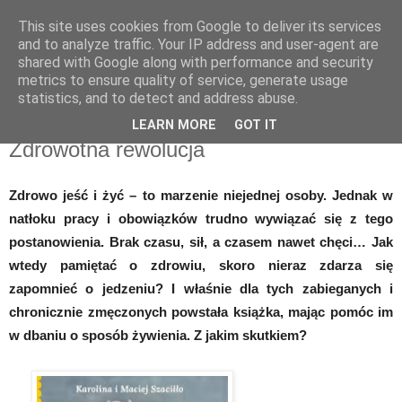
This site uses cookies from Google to deliver its services
Recenzje na widelcu
and to analyze traffic. Your IP address and user-agent are
shared with Google along with performance and security
metrics to ensure quality of service, generate usage
Portal kulturalny - książki, recenzje, inspiracje, konkursy.
statistics, and to detect and address abuse.
LEARN MORE
GOT IT
wtorek, 14 czerwca 2016
Zdrowotna rewolucja
Zdrowo jeść i żyć – to marzenie niejednej osoby. Jednak w
natłoku pracy i obowiązków trudno wywiązać się z tego
postanowienia. Brak czasu, sił, a czasem nawet chęci… Jak
wtedy pamiętać o zdrowiu, skoro nieraz zdarza się
zapomnieć o jedzeniu? I właśnie dla tych zabieganych i
chronicznie zmęczonych powstała książka, mając pomóc im
w dbaniu o sposób żywienia. Z jakim skutkiem?