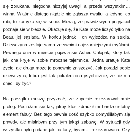
się zbrukana, niegodna niczyjej uwagi, a przede wszystkim…
winna. Właśnie dlatego nigdzie nie zgłasza gwałtu, a jedyne, co
robi, to zamyka się w sobie. Mówią, że prawdziwych przyjaciół
poznaje się w biedzie. Okazuje się, że Kate może liczyć tylko na
Beau, jej sąsiada. W końcu jednak i on wyjeżdża na studia.
Dziewczyna zostaje sama ze swoimi najczarniejszymi myślami.
Pewnego dnia w mieście pojawia się Asher. Chłopak, który tak
jak ona kryje w sobie mroczne tajemnice. Jedna uratuje Kate
życie, ale druga może je ponownie zniszczyć. Jak poradzi sobie
dziewczyna, która jest tak pokaleczona psychicznie, że nie ma
chęci, by żyć?
Na początku muszę przyznać, że zupełnie rozczarował mnie
prolog. Poczułam się tak, jakby ktoś zdradził mi bardzo istotny
element fabuły. Bez tego pewnie dość szybko domyśliłabym się
prawdy, ale miałabym przy tym jakąś zabawę. W sytuacji gdy
wszystko było podane jak na tacy, byłam… rozczarowana. Czy