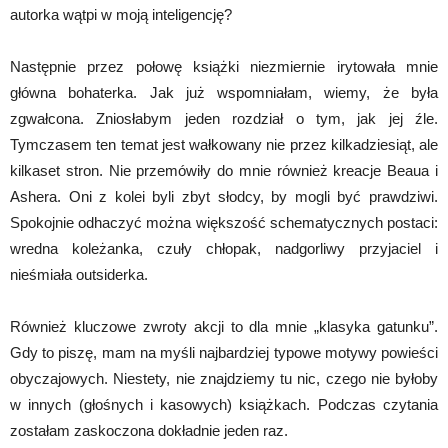
autorka wątpi w moją inteligencję?
Następnie przez połowę książki niezmiernie irytowała mnie
główna bohaterka. Jak już wspomniałam, wiemy, że była
zgwałcona. Zniosłabym jeden rozdział o tym, jak jej źle.
Tymczasem ten temat jest wałkowany nie przez kilkadziesiąt, ale
kilkaset stron. Nie przemówiły do mnie również kreacje Beaua i
Ashera. Oni z kolei byli zbyt słodcy, by mogli być prawdziwi.
Spokojnie odhaczyć można większość schematycznych postaci:
wredna koleżanka, czuły chłopak, nadgorliwy przyjaciel i
nieśmiała outsiderka.
Również kluczowe zwroty akcji to dla mnie „klasyka gatunku”.
Gdy to piszę, mam na myśli najbardziej typowe motywy powieści
obyczajowych. Niestety, nie znajdziemy tu nic, czego nie byłoby
w innych (głośnych i kasowych) książkach. Podczas czytania
zostałam zaskoczona dokładnie jeden raz.