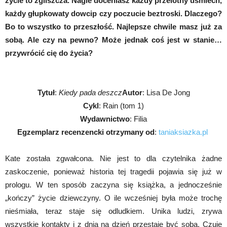
życie to zgliszcza. Nagle doceniasz każdy przelotny uśmiech,
każdy głupkowaty dowcip czy poczucie beztroski. Dlaczego?
Bo to wszystko to przeszłość. Najlepsze chwile masz już za
sobą. Ale czy na pewno? Może jednak coś jest w stanie…
przywrócić cię do życia?
Tytuł
:
Kiedy pada deszcz
Autor
: Lisa De Jong
Cykl
: Rain (tom 1)
Wydawnictwo
: Filia
Egzemplarz recenzencki otrzymany od
:
taniaksiazka.pl
Kate została zgwałcona. Nie jest to dla czytelnika żadne
zaskoczenie, ponieważ historia tej tragedii pojawia się już w
prologu. W ten sposób zaczyna się książka, a jednocześnie
„kończy” życie dziewczyny. O ile wcześniej była może trochę
nieśmiała, teraz staje się odludkiem. Unika ludzi, zrywa
wszystkie kontakty i z dnia na dzień przestaje być sobą. Czuje