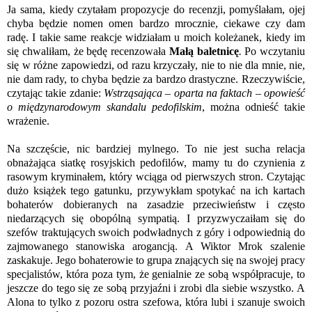
Ja sama, kiedy czytałam propozycje do recenzji, pomyślałam, ojej
chyba będzie nomen omen bardzo mrocznie, ciekawe czy dam
radę. I takie same reakcje widziałam u moich koleżanek, kiedy im
się chwaliłam, że będę recenzowała
Małą baletnicę
.
P
o wczytaniu
się w różne zapowiedzi, od razu krzyczały, nie to nie dla mnie, nie,
nie dam rady, to chyba będzie za bardzo drastyczne. Rzeczywiście,
czytając takie zdanie:
Wstrząsająca – oparta na faktach – opowieść
o międzynarodowym skandalu pedofilskim
, można odnieść takie
wrażenie.
Na szczęście, nic bardziej mylnego. To nie jest sucha relacja
obnażająca siatkę rosyjskich pedofilów, mamy tu do czynienia z
rasowym kryminałem, który wciąga od pierwszych stron. Czytając
dużo książek tego gatunku, przywykłam spotykać na ich kartach
bohaterów dobieranych na zasadzie przeciwieństw i często
niedarzących się obopólną sympatią. I przyzwyczaiłam się do
szefów traktujących swoich podwładnych z góry i odpowiednią do
zajmowanego stanowiska arogancją. A Wiktor Mrok szalenie
zaskakuje. Jego bohaterowie to grupa znających się na swojej pracy
specjalistów, która poza tym, że genialnie ze sobą współpracuje, to
jeszcze do tego się ze sobą przyjaźni i zrobi dla siebie wszystko. A
Alona to tylko z pozoru ostra szefowa, która lubi i szanuje swoich