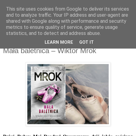
This site uses cookies from Google to deliver its services
Recenzje na widelcu
and to analyze traffic. Your IP address and user-agent are
shared with Google along with performance and security
metrics to ensure quality of service, generate usage
Portal kulturalny - książki, recenzje, inspiracje, konkursy.
statistics, and to detect and address abuse.
LEARN MORE
GOT IT
środa, 6 czerwca 2018
Mała baletnica – Wiktor Mrok