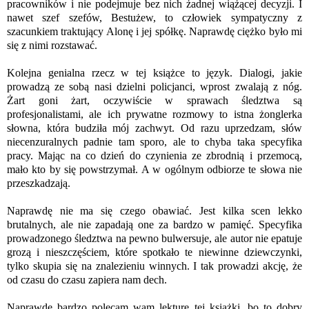
pracowników i nie podejmuje bez nich żadnej wiążącej decyzji. I
nawet szef szefów, Bestużew, to człowiek sympatyczny z
szacunkiem traktujący Alonę i jej spółkę. Naprawdę ciężko było mi
się z nimi rozstawać.
Kolejna genialna rzecz w tej książce to język. Dialogi, jakie
prowadzą ze sobą nasi dzielni policjanci, wprost zwalają z nóg.
Żart goni żart, oczywiście w sprawach śledztwa są
profesjonalistami, ale ich prywatne rozmowy to istna żonglerka
słowna, która budziła mój zachwyt. Od razu uprzedzam, słów
niecenzuralnych padnie tam sporo, ale to chyba taka specyfika
pracy. Mając na co dzień do czynienia ze zbrodnią i przemocą,
mało kto by się powstrzymał. A w ogólnym odbiorze te słowa nie
przeszkadzają.
Naprawdę nie ma się czego obawiać. Jest kilka scen lekko
brutalnych, ale nie zapadają one za bardzo w pamięć. Specyfika
prowadzonego śledztwa na pewno bulwersuje, ale autor nie epatuje
grozą i nieszczęściem, które spotkało te niewinne dziewczynki,
tylko skupia się na znalezieniu winnych. I tak prowadzi akcję, że
od czasu do czasu zapiera nam dech.
Naprawdę bardzo polecam wam lekturę tej książki, bo to dobry