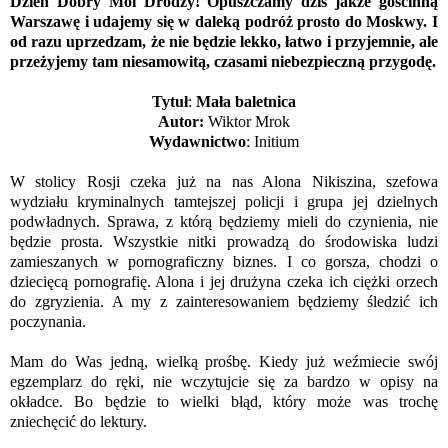
Dzień Dobry Moi Drodzy! Opuszczamy dziś jakże gościnną
Warszawę i udajemy się w daleką podróż prosto do Moskwy. I
od razu uprzedzam, że nie będzie lekko, łatwo i przyjemnie, ale
przeżyjemy tam niesamowitą, czasami niebezpieczną przygodę.
Tytuł
:
Mała baletnica
Autor:
Wiktor Mrok
Wydawnictwo
:
Initium
W stolicy Rosji czeka już na nas Alona Nikiszina, szefowa
wydziału kryminalnych tamtejszej policji i grupa jej dzielnych
podwładnych. Sprawa, z którą będziemy mieli do czynienia, nie
będzie prosta. Wszystkie nitki prowadzą do środowiska ludzi
zamieszanych w pornograficzny biznes. I co gorsza, chodzi o
dziecięcą pornografię. Alona i jej drużyna czeka ich ciężki orzech
do zgryzienia. A my z zainteresowaniem będziemy śledzić ich
poczynania.
Mam do Was jedną, wielką prośbę. Kiedy już weźmiecie swój
egzemplarz do ręki, nie wczytujcie się za bardzo w opisy na
okładce. Bo będzie to wielki błąd, który może was trochę
zniechęcić do lektury.