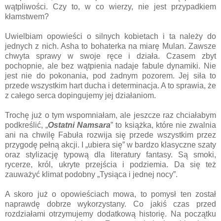
wątpliwości. Czy to, w co wierzy, nie jest przypadkiem
kłamstwem?
Uwielbiam opowieści o silnych kobietach i ta należy do
jednych z nich. Asha to bohaterka na miarę Mulan. Zawsze
chwyta sprawy w swoje ręce i działa. Czasem zbyt
pochopnie, ale bez wątpienia nadaje fabule dynamiki. Nie
jest nie do pokonania, pod żadnym pozorem. Jej siła to
przede wszystkim hart ducha i determinacja. A to sprawia, że
z całego serca dopingujemy jej działaniom.
Trochę już o tym wspomniałam, ale jeszcze raz chciałabym
podkreślić, „
Ostatni Namsara
” to książka, które nie zwalnia
ani na chwilę Fabuła rozwija się przede wszystkim przez
przygodę pełną akcji. I „ubiera się” w bardzo klasyczne szaty
oraz stylizację typową dla literatury fantasy. Są smoki,
rycerze, król, ukryte przejścia i podziemia. Da się też
zauważyć klimat podobny „Tysiąca i jednej nocy”.
A skoro już o opowieściach mowa, to pomysł ten został
naprawdę dobrze wykorzystany. Co jakiś czas przed
rozdziałami otrzymujemy dodatkową historię. Na początku