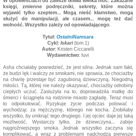
W opowieściach od zawsze tkwiła wielka moc. Zakazane
księgi, zmienne podręczniki, sekrety, które można
wyjawić tylko szeptem... Mogą nieść kłamstwo, mogą
służyć do manipulacji, ale czasem... mogę też dać
wolność. Wszystko zależy od opowiadającego.
Tytuł:
OstatniNamsara
Cykl:
Iskari
(tom 1)
Autor
: Kristen Ciccarelli
Wydawnictwo
: Iuvi
Asha chciałaby powiedzieć, że jest silna. Jednak sam fakt,
że budzi lęk i walczy ze smokami, nie sprawia, że chociażby
na chwilę przestaje być zagubioną dziewczyną. Niegodną
miłości. Tą, której nie należy okazywać, chociażby odrobiny
ciepłych uczuć. Zasłużyła na to, doprowadziła matkę do
śmierci i ściągnęła na rodzinne miasto zagładę. Teraz musi
to odpokutować. Ryzykuje życie podczas polować i
wychodząc za mężczyznę, którego nie kocha. Zrobiłaby
wszystko, by uniknąć tego drugiego. I jej ojciec daje jej taką
możliwość. Wystarczy tylko, że dziewczyna... zabije
najgroźniejszego smoka. Jednak wszystko zaczyna się
komplikować, a wraz z problemami nadchodzą pierwsze