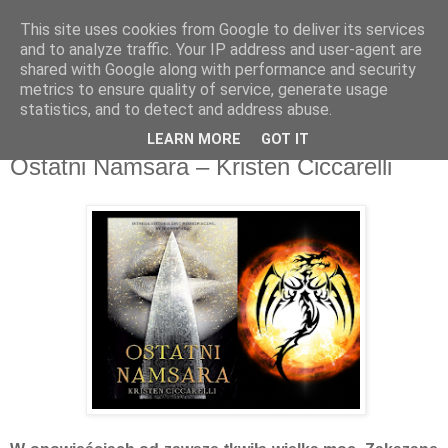
This site uses cookies from Google to deliver its services
Recenzje na widelcu
and to analyze traffic. Your IP address and user-agent are
shared with Google along with performance and security
metrics to ensure quality of service, generate usage
Portal kulturalny - książki, recenzje, inspiracje, konkursy.
statistics, and to detect and address abuse.
LEARN MORE
GOT IT
niedziela, 21 października 2018
Ostatni Namsara – Kristen Ciccarelli