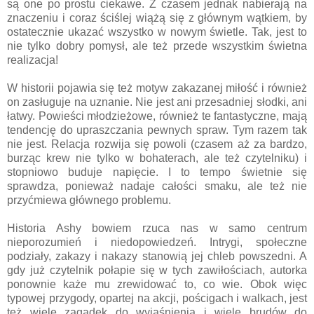
są one po prostu ciekawe. Z czasem jednak nabierają na
znaczeniu i coraz ściślej wiążą się z głównym wątkiem, by
ostatecznie ukazać wszystko w nowym świetle. Tak, jest to
nie tylko dobry pomysł, ale też przede wszystkim świetna
realizacja!
W historii pojawia się też motyw zakazanej miłość i również
on zasługuje na uznanie. Nie jest ani przesadniej słodki, ani
łatwy. Powieści młodzieżowe, również te fantastyczne, mają
tendencję do upraszczania pewnych spraw. Tym razem tak
nie jest. Relacja rozwija się powoli (czasem aż za bardzo,
burząc krew nie tylko w bohaterach, ale też czytelniku) i
stopniowo buduje napięcie. I to tempo świetnie się
sprawdza, ponieważ nadaje całości smaku, ale też nie
przyćmiewa głównego problemu.
Historia Ashy bowiem rzuca nas w samo centrum
nieporozumień i niedopowiedzeń. Intrygi, społeczne
podziały, zakazy i nakazy stanowią jej chleb powszedni. A
gdy już czytelnik połapie się w tych zawiłościach, autorka
ponownie każe mu zrewidować to, co wie. Obok więc
typowej przygody, opartej na akcji, pościgach i walkach, jest
też wiele zagadek do wyjaśnienia i wiele brudów do