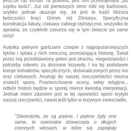
jeszcze raz klimat! Ta powieść jest nim przesiąknięta „do
szpiku kości”. Już od pierwszych stron robi się baśniowo,
szybko jednak okazuje się, że jest to baśń bliższa
twórczości braci Grimm niż Dinseya. Specyficzna
konstrukcja fabuły, ciekawy zabiegi stylistyczne, wszystko to
sprawia, że czytelnik zanurza się w tym świecie po same
uszy!
Autorka pełnymi garściami czerpie z najpopularniejszych
lęków i splata z nich mroczną, przerażająca historię. Świat
przez nią przedstawiony pełen jest strachu, niegodziwości i
potrzeby odwetu za doznane krzywdy. I na tej podstawie
kreuje bohaterów, specyficznych, doświadczonych przez los
oraz ciekawych. Analogi do naszej rzeczywistości można
znaleźć sporo. Powierzchowne oceny, sekty religijne...
odbiór historii będzie w sporej mierze kwestią interpretacji.
Jednak moim zdaniem jest w tej opowieści sporo krytyki
naszej rzeczywiści, nawet jeśli tylko w krzywym zwierciadle.
"Stwierdziła, że są piękne. I piękne były one
same, te sowiookie dziewczęta o długich
ciemnych włosach, w które się zaplątały