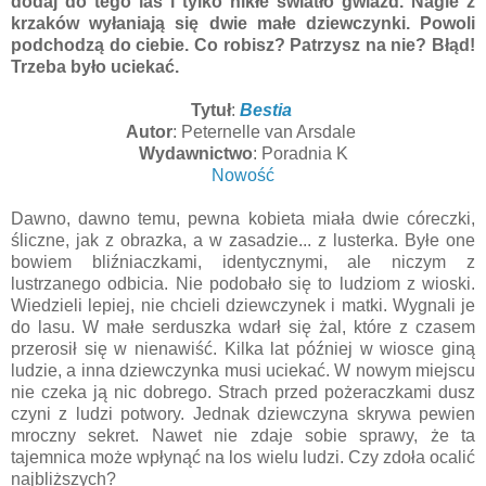
dodaj do tego las i tylko nikłe światło gwiazd. Nagle z
krzaków wyłaniają się dwie małe dziewczynki. Powoli
podchodzą do ciebie. Co robisz? Patrzysz na nie? Błąd!
Trzeba było uciekać.
Tytuł
:
Bestia
Autor
: Peternelle van Arsdale
Wydawnictwo
: Poradnia K
Nowość
Dawno, dawno temu, pewna kobieta miała dwie córeczki,
śliczne, jak z obrazka, a w zasadzie... z lusterka. Byłe one
bowiem bliźniaczkami, identycznymi, ale niczym z
lustrzanego odbicia. Nie podobało się to ludziom z wioski.
Wiedzieli lepiej, nie chcieli dziewczynek i matki. Wygnali je
do lasu. W małe serduszka wdarł się żal, które z czasem
przerosił się w nienawiść. Kilka lat później w wiosce giną
ludzie, a inna dziewczynka musi uciekać. W nowym miejscu
nie czeka ją nic dobrego. Strach przed pożeraczkami dusz
czyni z ludzi potwory. Jednak dziewczyna skrywa pewien
mroczny sekret. Nawet nie zdaje sobie sprawy, że ta
tajemnica może wpłynąć na los wielu ludzi. Czy zdoła ocalić
najbliższych?