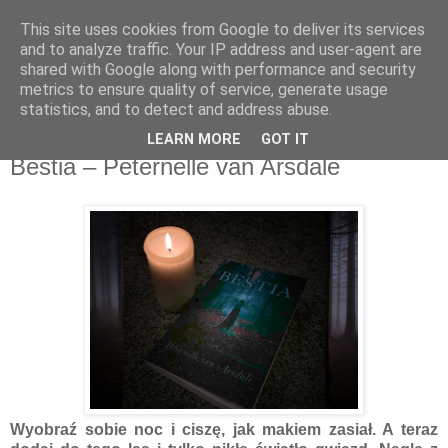
This site uses cookies from Google to deliver its services
Recenzje na widelcu
and to analyze traffic. Your IP address and user-agent are
shared with Google along with performance and security
metrics to ensure quality of service, generate usage
Portal kulturalny - książki, recenzje, inspiracje, konkursy.
statistics, and to detect and address abuse.
LEARN MORE
GOT IT
niedziela, 14 kwietnia 2019
Bestia – Peternelle van Arsdale
Wyobraź sobie noc i ciszę, jak makiem zasiał. A teraz