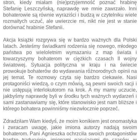
stron, kiedy miałam (nie)przyjemność poznać hrabinę
Stefanię Leszczyńską, naprawdę we mnie zawrzało. Inni
bohaterowie są równie wyraziści i budzą w czytelniku wiele
rozmaitych uczuć, ale uwierzcie mi, nikt nie jest w stanie
dorównać hrabinie Stefanii.
Akcja książki rozgrywa się w bardzo ważnych dla Polski
latach. Jesteśmy świadkami rodzenia się nowego, młodego
państwa po wieloletnim wymazaniu z map świata i
towarzyszymy bohaterom w ciężkich czasach II wojny
światowej. Sytuacja polityczna w kraju i na świecie
prowokuje bohaterów do wydawania różnorodnych opinii na
jej temat. Te rozmowy czyta się bardzo ciekawie. Nasi
protagoniści wiedzą, o czym mówią, są pewni swoich racji i
nie ustępują interlokutorom na krok. A my mamy uczucie,
jakbyśmy naprawdę byli w środku tych ważnych wydarzeń i
sami zastanawiamy się, które stanowisko jest nam bliższe i
którego bohatera powinniśmy niezwłocznie poprzeć.
Zdradziłam Wam kiedyś, że moim konikiem jest onomastyka
i zwracam uwagę, jakie imiona autorzy nadają swoim
bohaterom. Pani Agnieszka ochrzciła swoich protagonistów
bardzo tradycyjnie, imionami pasującymi do czasów, w