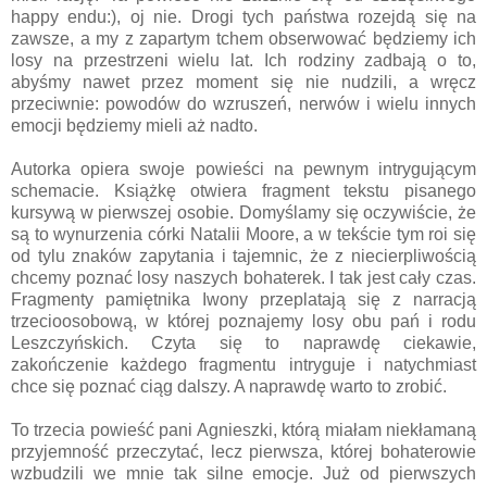
happy endu:), oj nie. Drogi tych państwa rozejdą się na
zawsze, a my z zapartym tchem obserwować będziemy ich
losy na przestrzeni wielu lat. Ich rodziny zadbają o to,
abyśmy nawet przez moment się nie nudzili, a wręcz
przeciwnie: powodów do wzruszeń, nerwów i wielu innych
emocji będziemy mieli aż nadto.
Autorka opiera swoje powieści na pewnym intrygującym
schemacie. Książkę otwiera fragment tekstu pisanego
kursywą w pierwszej osobie. Domyślamy się oczywiście, że
są to wynurzenia córki Natalii Moore, a w tekście tym roi się
od tylu znaków zapytania i tajemnic, że z niecierpliwością
chcemy poznać losy naszych bohaterek. I tak jest cały czas.
Fragmenty pamiętnika Iwony przeplatają się z narracją
trzecioosobową, w której poznajemy losy obu pań i rodu
Leszczyńskich. Czyta się to naprawdę ciekawie,
zakończenie każdego fragmentu intryguje i natychmiast
chce się poznać ciąg dalszy. A naprawdę warto to zrobić.
To trzecia powieść pani Agnieszki, którą miałam niekłamaną
przyjemność przeczytać, lecz pierwsza, której bohaterowie
wzbudzili we mnie tak silne emocje. Już od pierwszych