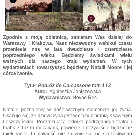
Zgodnie z moją obietnicą, zabieram Was dzisiaj do
Warszawy i Krakowa. Nasz niezawodny wehikuł czasu
przeniesie nas w lata dwudzieste i czterdzieste
poprzedniego wieku. Będziemy świadkami wielu
ważnych dla naszego kraju wydarzeń. W tych
wydarzeniach towarzyszyć będziemy Natalii Moore i jej
córce Iwonie.
Tytuł
:
Podróż do Carcassone tom 1 i 2
Autor
: Agnieszka Janiszewska
Wydawnictwo
: Novae Res
Natalię poznajemy w dość ważnym momencie jej życia.
Okazuje się, że dziewczyna jest w ciąży z hrabią Ksawerym
Leszczyńskim. Początkująca aktorka podrzędnego teatru i
hrabia? Toż to mezalians, powiecie. I oczywiście będziecie
mieli rację. Ta powieść nie zacznie się od szczęśliwego