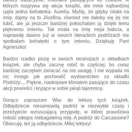
których rozgrywa się akcja książki, ale mnie najbardziej
ujęła jedna bohaterka- Aurelia. Myślę, że gdyby miała na
imię, dajmy na to Józefina, również nie dałoby się jej nie
lubić, ale ja jeszcze bardziej pokochałam ją dzięki temu
pięknemu imieniu. Tak miała na imię moja babcia, a
naprawdę dawno już w swoich literackich podróżach nie
spotkałam bohaterki o tym imieniu. Dziękuję Pani
Agnieszko!
Bardzo rzadko piszę w swoich recenzjach o okładkach
książek, ale chyba zacznę robić to częściej, bo coraz
bardziej zaczęłam zwracać na nie uwagę. I nie wypada mi
nic innego jak pochwalić wydawnictwo za okładki
Podróży
.... Piękne, nastrojowe klimatem pasujące do czasu
akcji powieści i kryjące w sobie jakąś tajemnicę.
Gorąco zapraszam Was do lektury tych książek.
Odbędziecie niesamowitą podróż w niezwykłe czasy i
przeżyjecie wzruszającą przygodę, w której prawdziwa
miłość odegra niebagatelną rolę. A podróż do Carcassone?
Obiecuję, też ją odbędziecie, Miłej lektury!