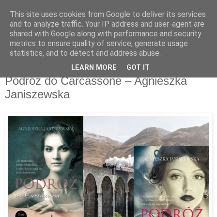
This site uses cookies from Google to deliver its services
Recenzje na widelcu
and to analyze traffic. Your IP address and user-agent are
shared with Google along with performance and security
metrics to ensure quality of service, generate usage
Portal kulturalny - książki, recenzje, inspiracje, konkursy.
statistics, and to detect and address abuse.
LEARN MORE
GOT IT
wtorek, 5 listopada 2019
Podróż do Carcassone – Agnieszka
Janiszewska