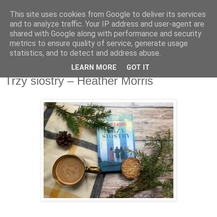
This site uses cookies from Google to deliver its services
Recenzje na widelcu
and to analyze traffic. Your IP address and user-agent are
shared with Google along with performance and security
metrics to ensure quality of service, generate usage
Portal kulturalny - książki, recenzje, inspiracje, konkursy.
statistics, and to detect and address abuse.
LEARN MORE
GOT IT
wtorek, 7 grudnia 2021
Trzy siostry – Heather Morris