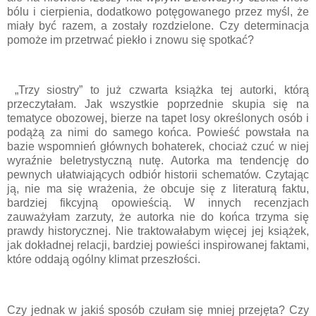
bólu i cierpienia, dodatkowo potęgowanego przez myśl, że
miały być razem, a zostały rozdzielone. Czy determinacja
pomoże im przetrwać piekło i znowu się spotkać?
„Trzy siostry” to już czwarta książka tej autorki, którą
przeczytałam. Jak wszystkie poprzednie skupia się na
tematyce obozowej, bierze na tapet losy określonych osób i
podążą za nimi do samego końca. Powieść powstała na
bazie wspomnień głównych bohaterek, chociaż czuć w niej
wyraźnie beletrystyczną nutę. Autorka ma tendencję do
pewnych ułatwiających odbiór historii schematów. Czytając
ją, nie ma się wrażenia, że obcuje się z literaturą faktu,
bardziej fikcyjną opowieścią. W innych recenzjach
zauważyłam zarzuty, że autorka nie do końca trzyma się
prawdy historycznej. Nie traktowałabym więcej jej książek,
jak dokładnej relacji, bardziej powieści inspirowanej faktami,
które oddają ogólny klimat przeszłości.
Czy jednak w jakiś sposób czułam się mniej przejęta? Czy