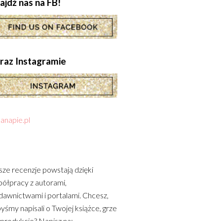
ajdź nas na FB!
.oraz Instagramie
anapie.pl
ze recenzje powstają dzięki
ółpracy z autorami,
awnictwami i portalami. Chcesz,
yśmy napisali o Twojej książce, grze
 produkcie? Napisz na: