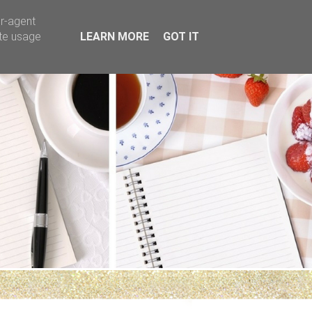
er-agent
ate usage
LEARN MORE
GOT IT