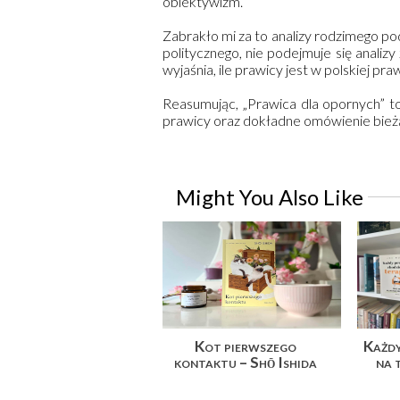
obiektywizm.
Zabrakło mi za to analizy rodzimego p
politycznego, nie podejmuje się analizy
wyjaśnia, ile prawicy jest w polskiej p
Reasumując, „Prawica dla opornych” to
prawicy oraz dokładne omówienie bież
Might You Also Like
Kot pierwszego
Każdy
kontaktu – Shō Ishida
na 