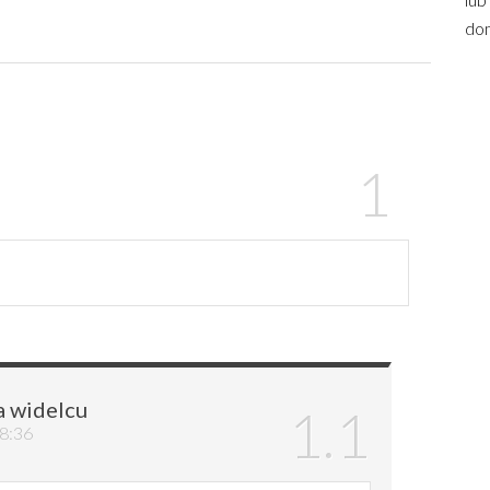
dom
a widelcu
18:36