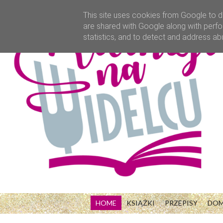
This site uses cookies from Google to de
are shared with Google along with perfo
statistics, and to detect and address ab
HOME
KSIĄŻKI
PRZEPISY
DO