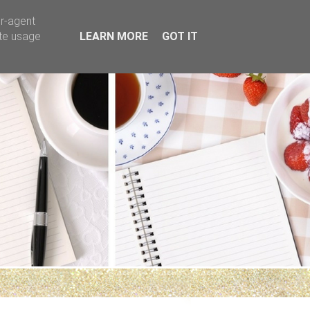
er-agent
ate usage
LEARN MORE
GOT IT