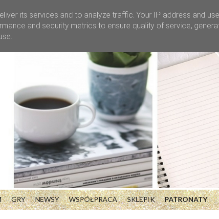
liver its services and to analyze traffic. Your IP address and us
rmance and security metrics to ensure quality of service, gener
use.
M
GRY
NEWSY
WSPÓŁPRACA
SKLEPIK
PATRONATY