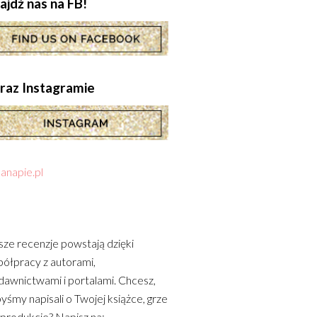
ajdź nas na FB!
.oraz Instagramie
anapie.pl
ze recenzje powstają dzięki
ółpracy z autorami,
awnictwami i portalami. Chcesz,
yśmy napisali o Twojej książce, grze
 produkcie? Napisz na: