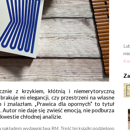
Lub
mie
Kon
Zac
cznie z krzykiem, kłótnią i niemerytoryczną
rakuje mi elegancji, czy przestrzeni na własne
 i znalazłam. „Prawica dla opornych” to tytuł
. Autor nie daje się zwieść emocją, nie podburza
kwestie chłodnej analizie.
a nakładem wydawnictwa RM. Treść tej książki podzielono