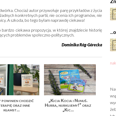
Zn
odwórka. Chociaż autor przywołuje parę przykładów z życia
 żadnych konkretnych partii, nie ocenia ich programów, nie
rawicy. A szkoda, bo tego byłam naprawdę ciekawa!
 bardzo ciekawa propozycja, w której znajdziecie historię
..
ących problemów społeczno-politycznych.
Dominika Róg-Górecka
nak
Nas
wsp
 powinien chodzić
„Kicia Kocia i Nunuś.
wyd
terapię oraz inne
Hurra, nurkujemy!” oraz
żeb
kłamst...
„Kic...
lub