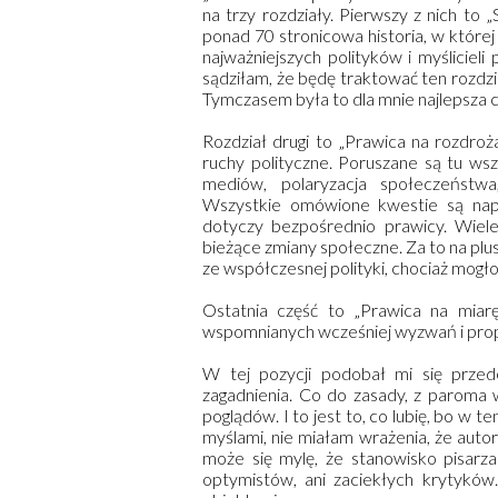
na trzy rozdziały. Pierwszy z nich to „
ponad 70 stronicowa historia, w której
najważniejszych polityków i myśliciel
sądziłam, że będę traktować ten rozdzia
Tymczasem była to dla mnie najlepsza cz
Rozdział drugi to „Prawica na rozdroża
ruchy polityczne. Poruszane są tu wsz
mediów, polaryzacja społeczeństw
Wszystkie omówione kwestie są nap
dotyczy bezpośrednio prawicy. Wiele
bieżące zmiany społeczne. Za to na plu
ze współczesnej polityki, chociaż mogło
Ostatnia część to „Prawica na miar
wspomnianych wcześniej wyzwań i prop
W tej pozycji podobał mi się przed
zagadnienia. Co do zasady, z paroma w
poglądów. I to jest to, co lubię, bo w
myślami, nie miałam wrażenia, że auto
może się mylę, że stanowisko pisarza 
optymistów, ani zaciekłych krytyków