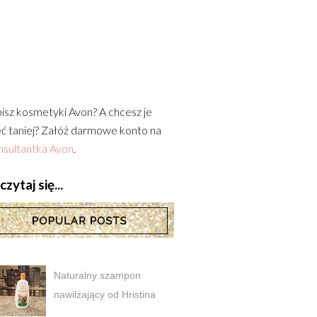
isz kosmetyki Avon? A chcesz je
ć taniej? Załóż darmowe konto na
sultantka Avon
.
zytaj się...
Naturalny szampon
nawilżający od Hristina