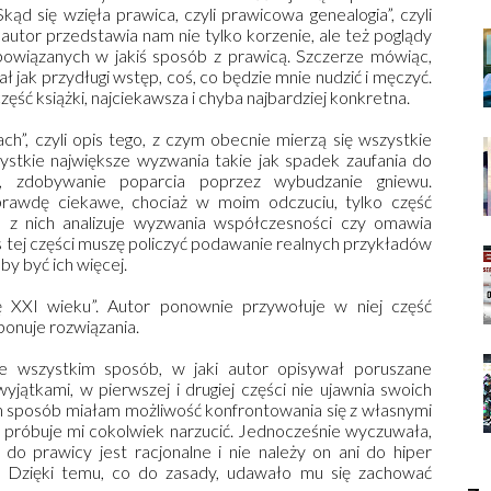
Skąd się wzięła prawica, czyli prawicowa genealogia”, czyli
 autor przedstawia nam nie tylko korzenie, ale też poglądy
i powiązanych w jakiś sposób z prawicą. Szczerze mówiąc,
ł jak przydługi wstęp, coś, co będzie mnie nudzić i męczyć.
ęść książki, najciekawsza i chyba najbardziej konkretna.
ch”, czyli opis tego, z czym obecnie mierzą się wszystkie
ystkie największe wyzwania takie jak spadek zaufania do
a, zdobywanie poparcia poprzez wybudzanie gniewu.
rawdę ciekawe, chociaż w moim odczuciu, tylko część
 z nich analizuje wyzwania współczesności czy omawia
s tej części muszę policzyć podawanie realnych przykładów
by być ich więcej.
ę XXI wieku”. Autor ponownie przywołuje w niej część
onuje rozwiązania.
e wszystkim sposób, w jaki autor opisywał poruszane
yjątkami, w pierwszej i drugiej części nie ujawnia swoich
 ten sposób miałam możliwość konfrontowania się z własnymi
r próbuje mi cokolwiek narzucić. Jednocześnie wyczuwała,
do prawicy jest racjonalne i nie należy on ani do hiper
. Dzięki temu, co do zasady, udawało mu się zachować