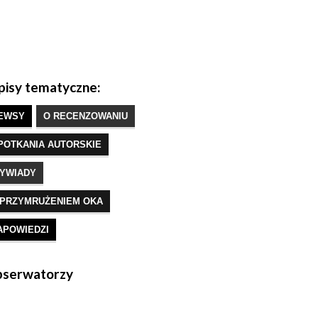
isy tematyczne:
EWSY
O RECENZOWANIU
POTKANIA AUTORSKIE
YWIADY
 PRZYMRUŻENIEM OKA
APOWIEDZI
serwatorzy