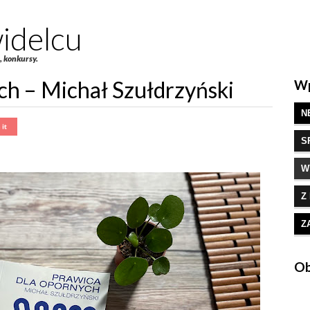
idelcu
e, konkursy.
ch – Michał Szułdrzyński
Wp
N
S
W
Z
Z
Ob