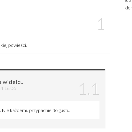
dom
kiej powieści.
a widelcu
24 18:06
a. Nie każdemu przypadnie do gustu.