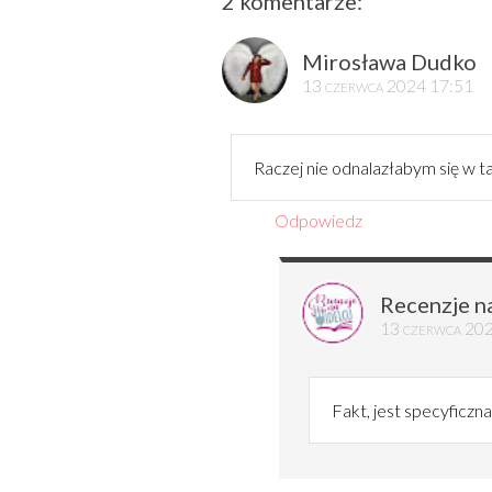
2 komentarze:
Mirosława Dudko
13 czerwca 2024 17:51
Raczej nie odnalazłabym się w ta
Odpowiedz
Recenzje n
13 czerwca 20
Fakt, jest specyficzn