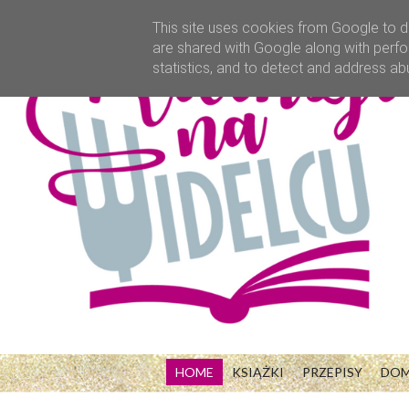
This site uses cookies from Google to de
are shared with Google along with perfo
statistics, and to detect and address ab
HOME
KSIĄŻKI
PRZEPISY
DO