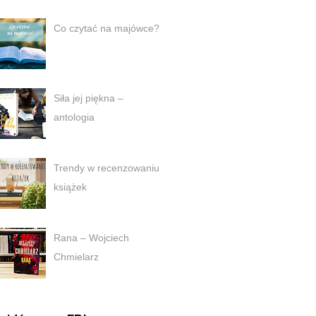
Co czytać na majówce?
Siła jej piękna –
antologia
Trendy w recenzowaniu
książek
Rana – Wojciech
Chmielarz