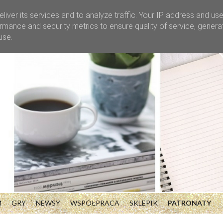
liver its services and to analyze traffic. Your IP address and us
rmance and security metrics to ensure quality of service, gener
use.
M
GRY
NEWSY
WSPÓŁPRACA
SKLEPIK
PATRONATY