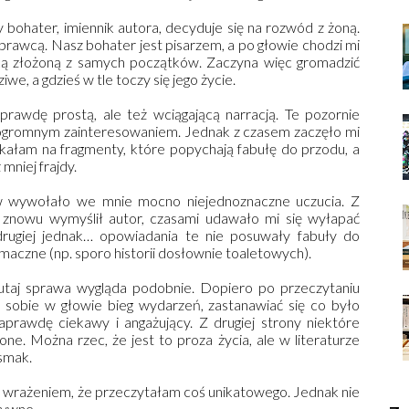
y bohater, imiennik autora, decyduje się na rozwód z żoną.
 sprawcą. Nasz bohater jest pisarzem, a po głowie chodzi mi
aką złożoną z samych początków. Zaczyna więc gromadzić
iwe, a gdzieś w tle toczy się jego życie.
rawdę prostą, ale też wciągającą narracją. Te pozornie
z ogromnym zainteresowaniem. Jednak z czasem zaczęło mi
kałam na fragmenty, które popychają fabułę do przodu, a
mniej frajdy.
 wywołało we mnie mocno niejednoznaczne uczucia. Z
 znowu wymyślił autor, czasami udawało mi się wyłapać
 drugiej jednak… opowiadania te nie posuwały fabuły do
aczne (np. sporo historii dosłownie toaletowych).
tutaj sprawa wygląda podobnie. Dopiero po przeczytaniu
ć sobie w głowie bieg wydarzeń, zastanawiać się co było
naprawdę ciekawy i angażujący. Z drugiej strony niektóre
ne. Można rzec, że jest to proza życia, ale w literaturze
smak.
z wrażeniem, że przeczytałam coś unikatowego. Jednak nie
tywne.