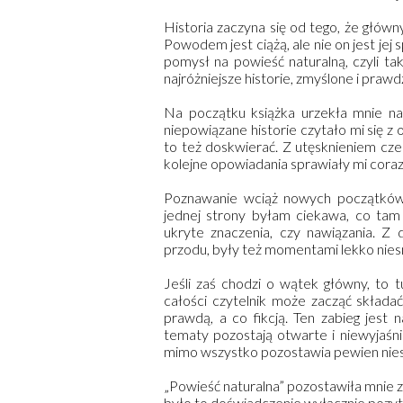
Historia zaczyna się od tego, że główn
Powodem jest ciążą, ale nie on jest jej
pomysł na powieść naturalną, czyli t
najróżniejsze historie, zmyślone i prawdz
Na początku książka urzekła mnie nap
niepowiązane historie czytało mi się 
to też doskwierać. Z utęsknieniem cze
kolejne opowiadania sprawiały mi coraz 
Poznawanie wciąż nowych początków
jednej strony byłam ciekawa, co tam
ukryte znaczenia, czy nawiązania. Z
przodu, były też momentami lekko niesm
Jeśli zaś chodzi o wątek główny, to 
całości czytelnik może zacząć składa
prawdą, a co fikcją. Ten zabieg jest 
tematy pozostają otwarte i niewyjaśnio
mimo wszystko pozostawia pewien nie
„Powieść naturalna” pozostawiła mnie 
było to doświadczenie wyłącznie pozy