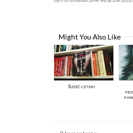
Might You Also Like
Sześć cztery
prz
pow