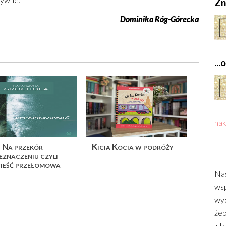
Zn
Dominika Róg-Górecka
..
nak
Na przekór
Kicia Kocia w podróży
eznaczeniu czyli
ieść przełomowa
Nas
wsp
wyd
żeb
lub