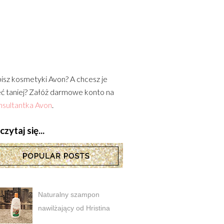
isz kosmetyki Avon? A chcesz je
ć taniej? Załóż darmowe konto na
sultantka Avon
.
zytaj się...
Naturalny szampon
nawilżający od Hristina