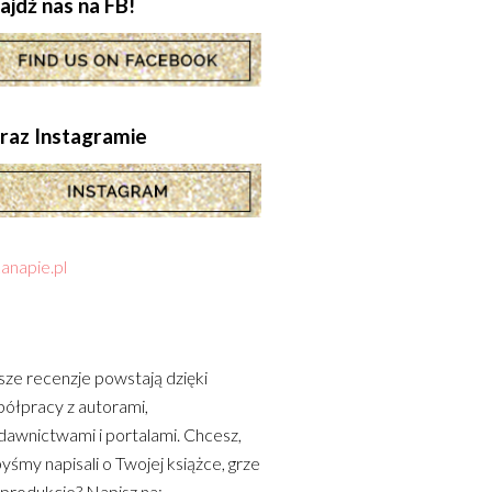
ajdź nas na FB!
.oraz Instagramie
anapie.pl
ze recenzje powstają dzięki
ółpracy z autorami,
awnictwami i portalami. Chcesz,
yśmy napisali o Twojej książce, grze
 produkcie? Napisz na: