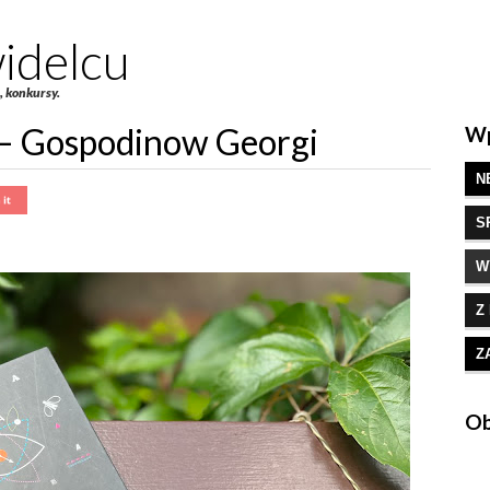
idelcu
e, konkursy.
 – Gospodinow Georgi
Wp
N
S
W
Z
Z
Ob