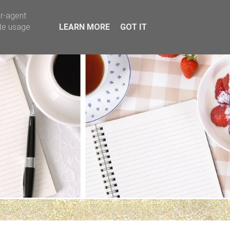
er-agent
ate usage
LEARN MORE
GOT IT