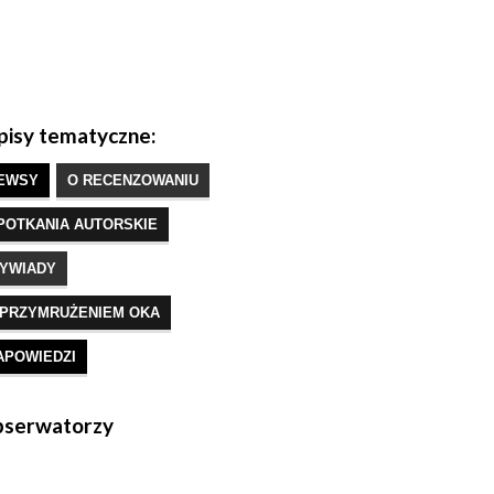
isy tematyczne:
EWSY
O RECENZOWANIU
POTKANIA AUTORSKIE
YWIADY
 PRZYMRUŻENIEM OKA
APOWIEDZI
serwatorzy