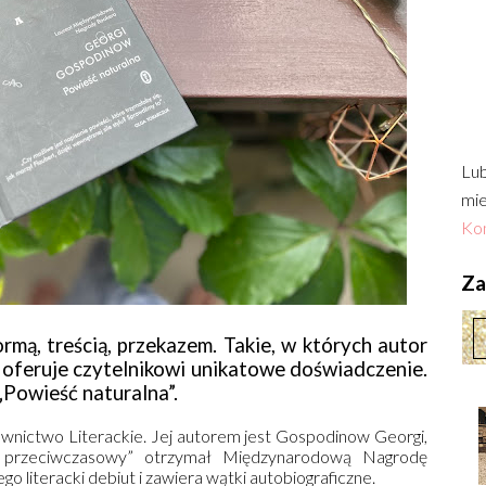
Lub
mie
Kon
Zac
ormą, treścią, przekazem. Takie, w których autor
le oferuje czytelnikowi unikatowe doświadczenie.
„Powieść naturalna”.
wnictwo Literackie. Jej autorem jest Gospodinow Georgi,
on przeciwczasowy” otrzymał Międzynarodową Nagrodę
go literacki debiut i zawiera wątki autobiograficzne.