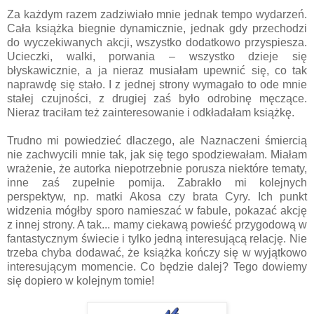
Za każdym razem zadziwiało mnie jednak tempo wydarzeń.
Cała książka biegnie dynamicznie, jednak gdy przechodzi
do wyczekiwanych akcji, wszystko dodatkowo przyspiesza.
Ucieczki, walki, porwania – wszystko dzieje się
błyskawicznie, a ja nieraz musiałam upewnić się, co tak
naprawdę się stało. I z jednej strony wymagało to ode mnie
stałej czujności, z drugiej zaś było odrobinę męczące.
Nieraz traciłam też zainteresowanie i odkładałam książkę.
Trudno mi powiedzieć dlaczego, ale Naznaczeni śmiercią
nie zachwycili mnie tak, jak się tego spodziewałam. Miałam
wrażenie, że autorka niepotrzebnie porusza niektóre tematy,
inne zaś zupełnie pomija. Zabrakło mi kolejnych
perspektyw, np. matki Akosa czy brata Cyry. Ich punkt
widzenia mógłby sporo namieszać w fabule, pokazać akcję
z innej strony. A tak... mamy ciekawą powieść przygodową w
fantastycznym świecie i tylko jedną interesującą relację. Nie
trzeba chyba dodawać, że książka kończy się w wyjątkowo
interesującym momencie. Co będzie dalej? Tego dowiemy
się dopiero w kolejnym tomie!