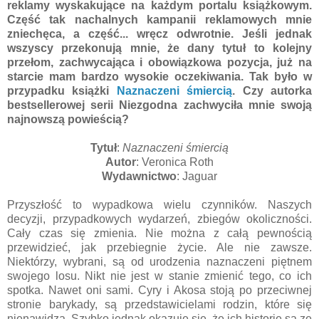
reklamy wyskakujące na każdym portalu książkowym.
Część tak nachalnych kampanii reklamowych mnie
zniechęca, a część... wręcz odwrotnie. Jeśli jednak
wszyscy przekonują mnie, że dany tytuł to kolejny
przełom, zachwycająca i obowiązkowa pozycja, już na
starcie mam bardzo wysokie oczekiwania. Tak było w
przypadku książki
Naznaczeni śmiercią
. Czy autorka
bestsellerowej serii Niezgodna zachwyciła mnie swoją
najnowszą powieścią?
Tytuł
:
Naznaczeni śmiercią
Autor
: Veronica Roth
Wydawnictwo
: Jaguar
Przyszłość to wypadkowa wielu czynników. Naszych
decyzji, przypadkowych wydarzeń, zbiegów okoliczności.
Cały czas się zmienia. Nie można z całą pewnością
przewidzieć, jak przebiegnie życie. Ale nie zawsze.
Niektórzy, wybrani, są od urodzenia naznaczeni piętnem
swojego losu. Nikt nie jest w stanie zmienić tego, co ich
spotka. Nawet oni sami. Cyry i Akosa stoją po przeciwnej
stronie barykady, są przedstawicielami rodzin, które się
nienawidzą. Szybko jednak okazuje się, że ich historie są ze