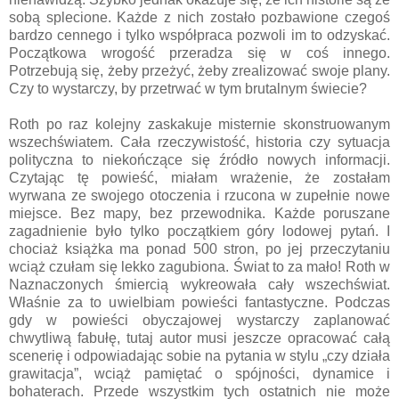
sobą splecione. Każde z nich zostało pozbawione czegoś
bardzo cennego i tylko współpraca pozwoli im to odzyskać.
Początkowa wrogość przeradza się w coś innego.
Potrzebują się, żeby przeżyć, żeby zrealizować swoje plany.
Czy to wystarczy, by przetrwać w tym brutalnym świecie?
Roth po raz kolejny zaskakuje misternie skonstruowanym
wszechświatem. Cała rzeczywistość, historia czy sytuacja
polityczna to niekończące się źródło nowych informacji.
Czytając tę powieść, miałam wrażenie, że zostałam
wyrwana ze swojego otoczenia i rzucona w zupełnie nowe
miejsce. Bez mapy, bez przewodnika. Każde poruszane
zagadnienie było tylko początkiem góry lodowej pytań. I
chociaż książka ma ponad 500 stron, po jej przeczytaniu
wciąż czułam się lekko zagubiona. Świat to za mało! Roth w
Naznaczonych śmiercią wykreowała cały wszechświat.
Właśnie za to uwielbiam powieści fantastyczne. Podczas
gdy w powieści obyczajowej wystarczy zaplanować
chwytliwą fabułę, tutaj autor musi jeszcze opracować całą
scenerię i odpowiadając sobie na pytania w stylu „czy działa
grawitacja”, wciąż pamiętać o spójności, dynamice i
bohaterach. Przede wszystkim tych ostatnich nie może