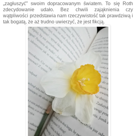
„zagłuszyć” swoim dopracowanym światem. To się Roth
zdecydowanie udało. Bez chwili zająknienia czy
wątpliwości przedstawia nam rzeczywistość tak prawdziwą i
tak bogatą, że aż trudno uwierzyć, że jest fikcją.