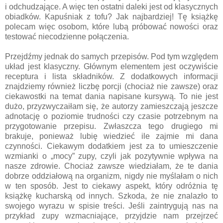
i odchudzające. A więc ten ostatni daleki jest od klasycznych
obiadków. Kapuśniak z tofu? Jak najbardziej! Tę książkę
polecam więc osobom, które lubą próbować nowości oraz
testować niecodzienne połączenia.
Przejdźmy jednak do samych przepisów. Pod tym względem
układ jest klasyczny. Głównym elementem jest oczywiście
receptura i lista składników. Z dodatkowych informacji
znajdziemy również liczbę porcji (chociaż nie zawsze) oraz
ciekawostki na temat dania napisane kursywą. To nie jest
dużo, przyzwyczaiłam się, że autorzy zamieszczają jeszcze
adnotację o poziomie trudności czy czasie potrzebnym na
przygotowanie przepisu. Zwłaszcza tego drugiego mi
brakuje, ponieważ lubię wiedzieć ile zajmie mi dana
czynności. Ciekawym dodatkiem jest za to umieszczenie
wzmianki o „mocy” zupy, czyli jak pozytywnie wpływa na
nasze zdrowie. Chociaż zawsze wiedziałam, że te dania
dobrze oddziałową na organizm, nigdy nie myślałam o nich
w ten sposób. Jest to ciekawy aspekt, który odróżnia tę
książkę kucharską od innych. Szkoda, że nie znalazło to
swojego wyrazu w spisie treści. Jeśli zaintrygują nas na
przykład zupy wzmacniające, przyjdzie nam przejrzeć