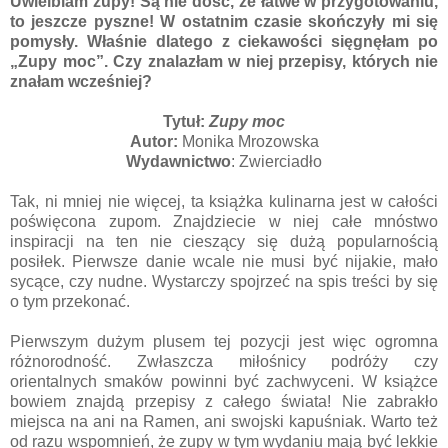
Uwielbiam zupy! Są nie dość, że łatwe w przygotowaniu,
to jeszcze pyszne! W ostatnim czasie skończyły mi się
pomysły. Właśnie dlatego z ciekawości sięgnęłam po
„Zupy moc”. Czy znalazłam w niej przepisy, których nie
znałam wcześniej?
Tytuł:
Zupy moc
Autor:
Monika Mrozowska
Wydawnictwo
: Zwierciadło
Tak, ni mniej nie więcej, ta książka kulinarna jest w całości
poświęcona zupom. Znajdziecie w niej całe mnóstwo
inspiracji na ten nie cieszący się dużą popularnością
posiłek. Pierwsze danie wcale nie musi być nijakie, mało
sycące, czy nudne. Wystarczy spojrzeć na spis treści by się
o tym przekonać.
Pierwszym dużym plusem tej pozycji jest więc ogromna
różnorodność. Zwłaszcza miłośnicy podróży czy
orientalnych smaków powinni być zachwyceni. W książce
bowiem znajdą przepisy z całego świata! Nie zabrakło
miejsca na ani na Ramen, ani swojski kapuśniak. Warto też
od razu wspomnień, że zupy w tym wydaniu mają być lekkie