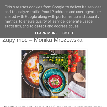
This site uses cookies from Google to deliver its services
Recenzje na widelcu
and to analyze traffic. Your IP address and user-agent are
shared with Google along with performance and security
metrics to ensure quality of service, generate usage
Portal kulturalny - książki, recenzje, inspiracje, konkursy.
statistics, and to detect and address abuse.
LEARN MORE
GOT IT
wtorek, 14 maja 2019
Zupy moc – Monika Mrozowska