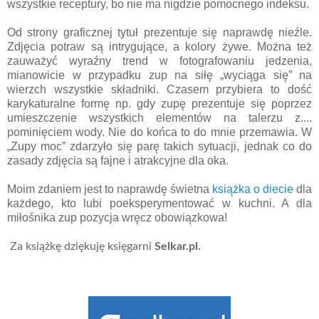
wszystkie receptury, bo nie ma nigdzie pomocnego indeksu.
Od strony graficznej tytuł prezentuje się naprawdę nieźle.
Zdjęcia potraw są intrygujące, a kolory żywe. Można też
zauważyć wyraźny trend w fotografowaniu jedzenia,
mianowicie w przypadku zup na siłę „wyciąga się” na
wierzch wszystkie składniki. Czasem przybiera to dość
karykaturalne formę np. gdy zupę prezentuje się poprzez
umieszczenie wszystkich elementów na talerzu z....
pominięciem wody. Nie do końca to do mnie przemawia. W
„Zupy moc” zdarzyło się parę takich sytuacji, jednak co do
zasady zdjęcia są fajne i atrakcyjne dla oka.
Moim zdaniem jest to naprawdę świetna
książka o diecie
dla
każdego, kto lubi poeksperymentować w kuchni. A dla
miłośnika zup pozycja wręcz obowiązkowa!
Za książkę dziękuję księgarni
Selkar.pl.