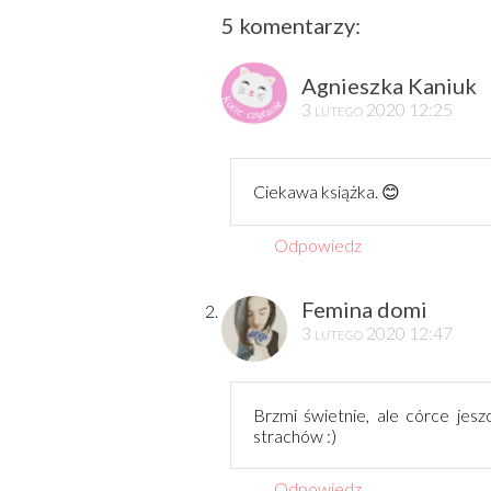
5 komentarzy:
Agnieszka Kaniuk
3 lutego 2020 12:25
Ciekawa książka. 😊
Odpowiedz
Femina domi
3 lutego 2020 12:47
Brzmi świetnie, ale córce jes
strachów :)
Odpowiedz