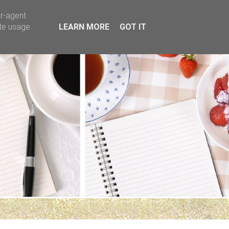
er-agent
ate usage
LEARN MORE
GOT IT