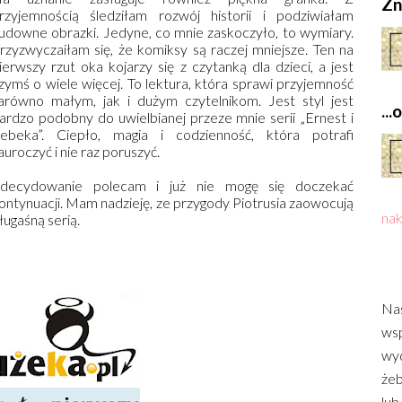
Zn
rzyjemnością śledziłam rozwój historii i podziwiałam
udowne obrazki. Jedyne, co mnie zaskoczyło, to wymiary.
rzyzwyczaiłam się, że komiksy są raczej mniejsze. Ten na
ierwszy rzut oka kojarzy się z czytanką dla dzieci, a jest
zymś o wiele więcej. To lektura, która sprawi przyjemność
arówno małym, jak i dużym czytelnikom. Jest styl jest
..
ardzo podobny do uwielbianej przeze mnie serii „Ernest i
ebeka”. Ciepło, magia i codzienność, która potrafi
auroczyć i nie raz poruszyć.
decydowanie polecam i już nie mogę się doczekać
ontynuacji. Mam nadzieję, ze przygody Piotrusia zaowocują
nak
ługaśną serią.
Nas
wsp
wyd
żeb
lub