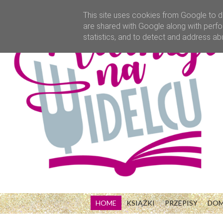
This site uses cookies from Google to de
are shared with Google along with perfo
statistics, and to detect and address ab
HOME
KSIĄŻKI
PRZEPISY
DO