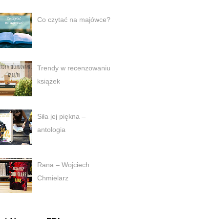
Co czytać na majówce?
Trendy w recenzowaniu
książek
Siła jej piękna –
antologia
Rana – Wojciech
Chmielarz