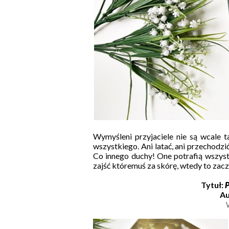
Wymyśleni przyjaciele nie są wcale ta
wszystkiego. Ani latać, ani przechodzi
Co innego duchy! One potrafią wszystk
zajść któremuś za skórę, wtedy to zacz
Tytuł:
P
Au