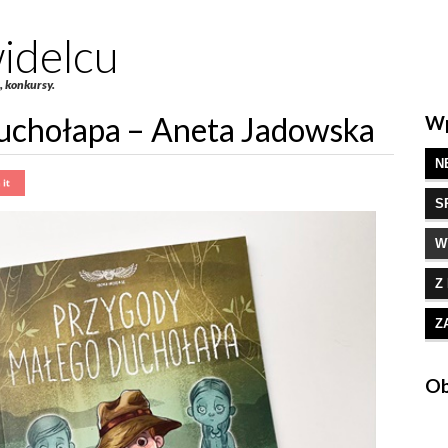
idelcu
e, konkursy.
uchołapa – Aneta Jadowska
Wp
N
S
W
Z
Z
Ob