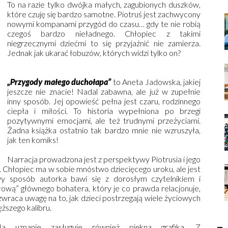
To na razie tylko dwójka małych, zagubionych duszków,
które czuję się bardzo samotne. Piotruś jest zachwycony
nowymi kompanami przygód do czasu… gdy te nie robią
czegoś bardzo nieładnego. Chłopiec z takimi
niegrzecznymi dziećmi to się przyjaźnić nie zamierza.
Jednak jak ukarać łobuzów, których widzi tylko on?
„Przygody małego duchołapa”
to Aneta Jadowska, jakiej
jeszcze nie znacie! Nadal zabawna, ale już w zupełnie
inny sposób. Jej opowieść pełna jest czaru, rodzinnego
ciepła i miłości. To historia wypełniona po brzegi
pozytywnymi emocjami, ale też trudnymi przeżyciami.
Żadna książka ostatnio tak bardzo mnie nie wzruszyła,
jak ten komiks!
Narracja prowadzona jest z perspektywy Piotrusia i jego
. Chłopiec ma w sobie mnóstwo dziecięcego uroku, ale jest
wy sposób autorka bawi się z dorosłym czytelnikiem i
głową” głównego bohatera, który je co prawda relacjonuje,
zwraca uwagę na to, jak dzieci postrzegają wiele życiowych
ęższego kalibru.
a uznanie zasługuje również piękna grafika. Z