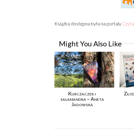
Książka dostępna była na portalu
Czyta
Might You Also Like
Kurczaczek i
Złod
salamandra – Aneta
Jadowska