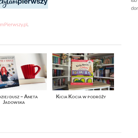
dom
mPierwszy.pl
.
ziej dusz – Aneta
Kicia Kocia w podróży
Jadowska