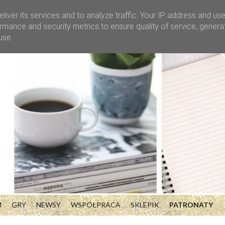
liver its services and to analyze traffic. Your IP address and us
rmance and security metrics to ensure quality of service, gener
use.
M
GRY
NEWSY
WSPÓŁPRACA
SKLEPIK
PATRONATY