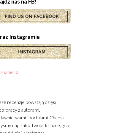
ajdź nas na FB!
.oraz Instagramie
anapie.pl
ze recenzje powstają dzięki
ółpracy z autorami,
awnictwami i portalami. Chcesz,
yśmy napisali o Twojej książce, grze
 produkcie? Napisz na: