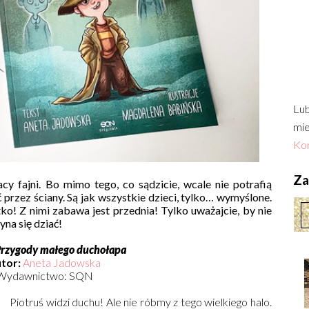
Lub
mie
Kon
Zac
cy fajni. Bo mimo tego, co sądzicie, wcale nie potrafią
ć przez ściany. Są jak wszystkie dzieci, tylko… wymyślone.
o! Z nimi zabawa jest przednia! Tylko uważajcie, by nie
yna się dziać!
rzygody małego duchołapa
tor:
Aneta Jadowska
Wydawnictwo: SQN
Piotruś widzi duchu! Ale nie róbmy z tego wielkiego halo.