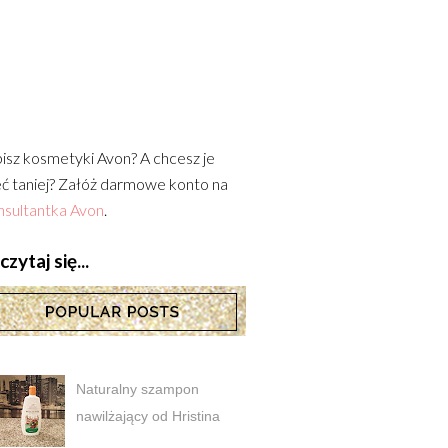
isz kosmetyki Avon? A chcesz je
ć taniej? Załóż darmowe konto na
sultantka Avon
.
zytaj się...
Naturalny szampon
nawilżający od Hristina