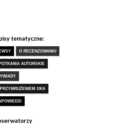
isy tematyczne:
EWSY
O RECENZOWANIU
POTKANIA AUTORSKIE
YWIADY
 PRZYMRUŻENIEM OKA
APOWIEDZI
serwatorzy