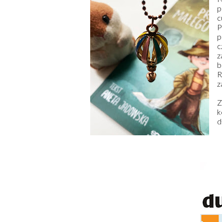
p
c
P
p
c
z
b
R
z
Z
k
d