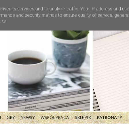
liver its services and to analyze traffic. Your IP address and us
rmance and security metrics to ensure quality of service, gener
use.
M
GRY
NEWSY
WSPÓŁPRACA
SKLEPIK
PATRONATY