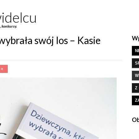
idelcu
e, konkursy.
wybrała swój los – Kasie
Wp
N
S
W
Z
Z
Ob