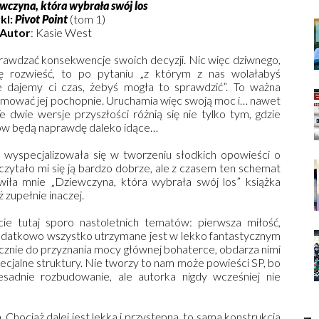
wczyna, która wybrała swój los
kl:
Pivot Point
(tom 1)
Autor
: Kasie West
rawdzać konsekwencje swoich decyzji. Nic więc dziwnego,
ię rozwieść, to po pytaniu „z którym z nas wolałabyś
e dajemy ci czas, żebyś mogła to sprawdzić”. To ważna
jmować jej pochopnie. Uruchamia więc swoją moc i… nawet
e dwie wersje przyszłości różnią się nie tylko tym, gdzie
rów będą naprawdę daleko idące…
wyspecjalizowała się w tworzeniu słodkich opowieści o
 czytało mi się ją bardzo dobrze, ale z czasem ten schemat
iwiła mnie „Dziewczyna, która wybrała swój los” książka
 zupełnie inaczej.
e tutaj sporo nastoletnich tematów: pierwsza miłość,
 dodatkowo wszystko utrzymane jest w lekko fantastycznym
łącznie do przyznania mocy głównej bohaterce, obdarza nimi
pecjalne struktury. Nie tworzy to nam może powieści SP, bo
esadnie rozbudowanie, ale autorka nigdy wcześniej nie
 Chociaż dalej jest lekka i przystępna, to sama konstrukcja