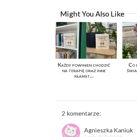
Might You Also Like
Każdy powinien chodzić
Co 
na terapię oraz inne
świa
kłamst...
2 komentarze:
Agnieszka Kaniuk
1 lipca 2020 14:39