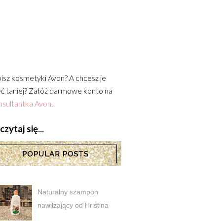
isz kosmetyki Avon? A chcesz je
ć taniej? Załóż darmowe konto na
sultantka Avon
.
zytaj się...
Naturalny szampon
nawilżający od Hristina