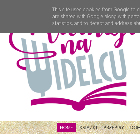
This site uses cookies from Google to de
are shared with Google along with perfo
statistics, and to detect and address ab
HOME
KSIĄŻKI
PRZEPISY
DO