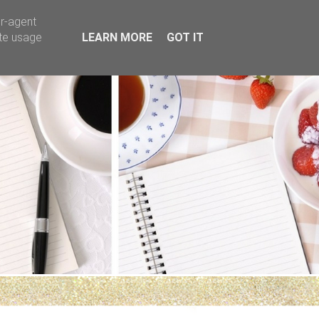
er-agent
ate usage
LEARN MORE
GOT IT