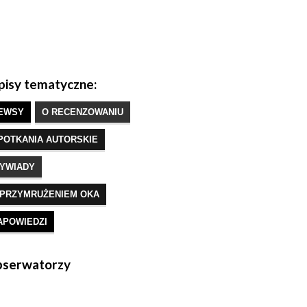
isy tematyczne:
EWSY
O RECENZOWANIU
POTKANIA AUTORSKIE
YWIADY
 PRZYMRUŻENIEM OKA
APOWIEDZI
serwatorzy