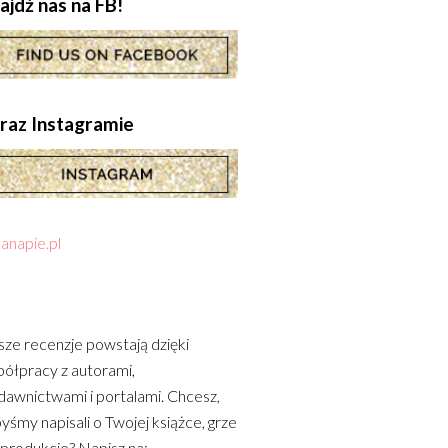
ajdź nas na FB!
.oraz Instagramie
anapie.pl
ze recenzje powstają dzięki
ółpracy z autorami,
awnictwami i portalami. Chcesz,
yśmy napisali o Twojej książce, grze
 produkcie? Napisz na: