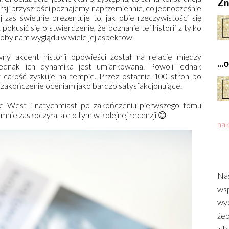
Zn
sji przyszłości poznajemy naprzemiennie, co jednocześnie
j zaś świetnie prezentuje to, jak obie rzeczywistości się
pokusić się o stwierdzenie, że poznanie tej historii z tylko
łoby nam wyglądu w wiele jej aspektów.
ny akcent historii opowieści został na relacje między
..
jednak ich dynamika jest umiarkowana. Powoli jednak
y całość zyskuje na tempie. Przez ostatnie 100 stron po
 zakończenie oceniam jako bardzo satysfakcjonujące.
e West i natychmiast po zakończeniu pierwszego tomu
 mnie zaskoczyła, ale o tym w kolejnej recenzji
😊
nak
Nas
wsp
wyd
żeb
lub