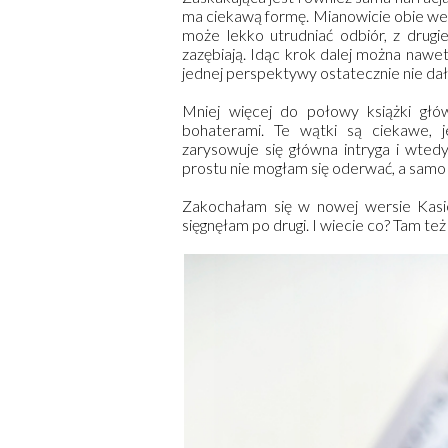
ma ciekawą formę. Mianowicie obie wer
może lekko utrudniać odbiór, z drugie
zazębiają. Idąc krok dalej można nawet 
jednej perspektywy ostatecznie nie da
Mniej więcej do połowy książki głów
bohaterami. Te wątki są ciekawe, 
zarysowuje się główna intryga i wted
prostu nie mogłam się oderwać, a samo
Zakochałam się w nowej wersie Kasi
sięgnęłam po drugi. I wiecie co? Tam też