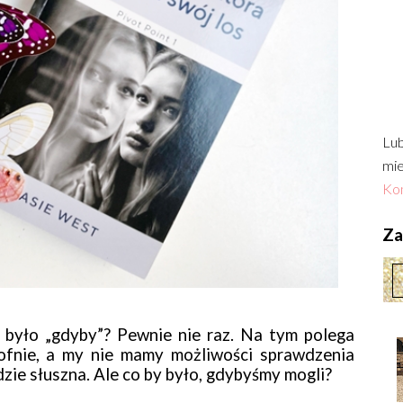
Lub
mie
Kon
Zac
y było „gdyby”? Pewnie nie raz. Na tym polega
ofnie, a my nie mamy możliwości sprawdzenia
dzie słuszna. Ale co by było, gdybyśmy mogli?