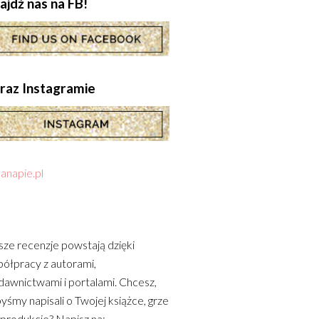
ajdź nas na FB!
.oraz Instagramie
anapie.pl
ze recenzje powstają dzięki
ółpracy z autorami,
awnictwami i portalami. Chcesz,
yśmy napisali o Twojej książce, grze
 produkcie? Napisz na: