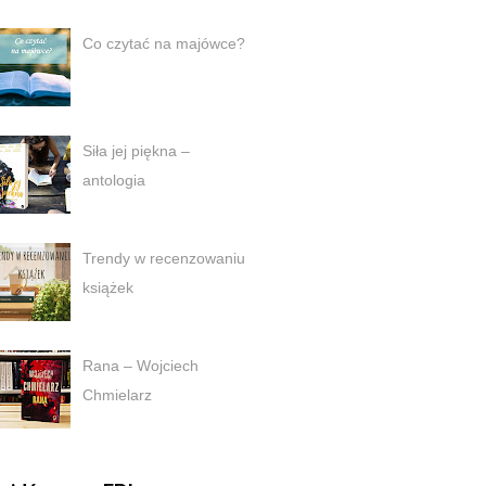
Co czytać na majówce?
Siła jej piękna –
antologia
Trendy w recenzowaniu
książek
Rana – Wojciech
Chmielarz