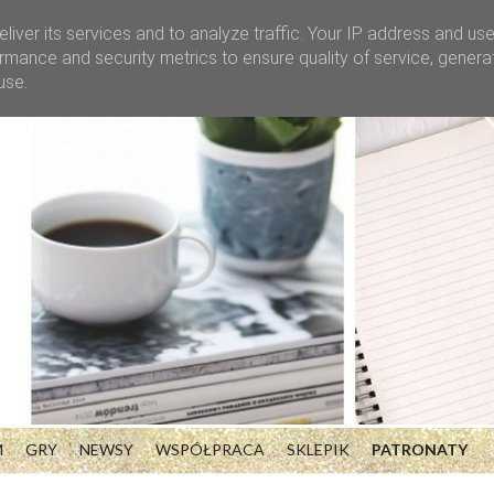
liver its services and to analyze traffic. Your IP address and us
rmance and security metrics to ensure quality of service, gener
use.
M
GRY
NEWSY
WSPÓŁPRACA
SKLEPIK
PATRONATY