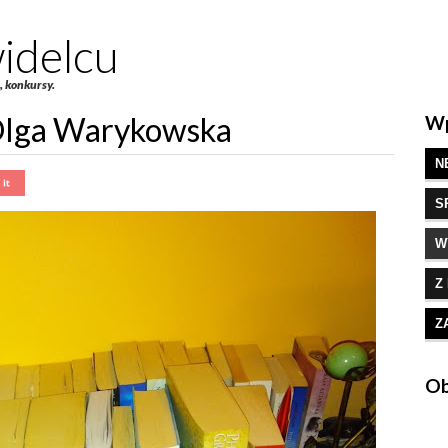
idelcu
e, konkursy.
 Olga Warykowska
Wp
N
S
W
Z
Z
Ob