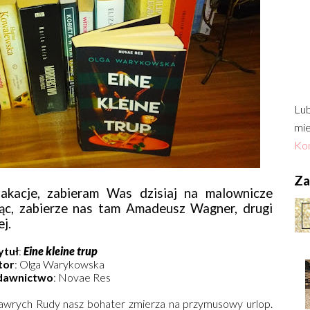
Lub
mie
Kon
Zac
wakacje, zabieram Was dzisiaj na malownicze
rąc, zabierze nas tam Amadeusz Wagner, drugi
j.
ytuł
:
Eine kleine trup
tor
: Olga Warykowska
awnictwo
: Novae Res
Gawrych Rudy nasz bohater zmierza na przymusowy urlop.