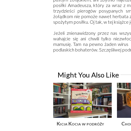
posiłki Amadeusza, który za wraz z ma
trzydzieści pierogów posypanych s
żołądkom nie pomoże nawet herbata z 
spożytym posiłku. Oj tak, w tej książce 
Jeżeli znienawidzony przez nas wszy
wahajcie się ani chwili tylko niezwł
mamusię. Tam na pewno żaden wirus W
podlaskich bohaterów. Szczęśliwej podr
Might You Also Like
Kicia Kocia w podróży
Chop