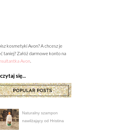
isz kosmetyki Avon? A chcesz je
ć taniej? Załóż darmowe konto na
sultantka Avon
.
zytaj się...
Naturalny szampon
nawilżający od Hristina