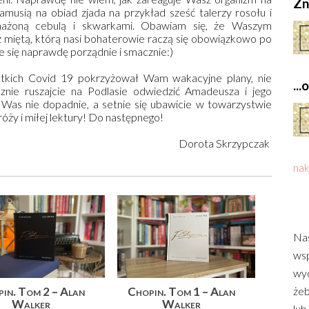
Zn
musią na obiad zjada na przykład sześć talerzy rosołu i
mażoną cebulą i skwarkami. Obawiam się, że Waszym
miętą, którą nasi bohaterowie raczą się obowiązkowo po
je się naprawdę porządnie i smacznie:)
stkich Covid 19 pokrzyżował Wam wakacyjne plany, nie
..
ocznie ruszajcie na Podlasie odwiedzić Amadeusza i jego
as nie dopadnie, a setnie się ubawicie w towarzystwie
óży i miłej lektury! Do następnego!
Dorota Skrzypczak
nak
Nas
wsp
wyd
żeb
in. Tom 2 – Alan
Chopin. Tom 1 – Alan
Walker
Walker
lub