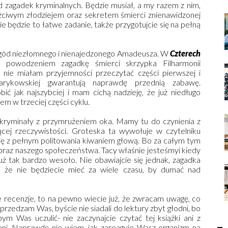
d zagadek kryminalnych. Będzie musiał, a my razem z nim,
czciwym złodziejem oraz sekretem śmierci znienawidzonej
e będzie to łatwe zadanie, także przygotujcie się na pełną
zygód niezłomnego i nienajedzonego Amadeusza. W
Czterech
powodzeniem zagadkę śmierci skrzypka Filharmonii
nie miałam przyjemności przeczytać części pierwszej i
arykowskiej gwarantują naprawdę przednią zabawę.
ć jak najszybciej i mam cichą nadzieję, że już niedługo
m w trzeciej części cyklu.
kryminały z przymrużeniem oka. Mamy tu do czynienia z
ej rzeczywistości. Groteska ta wywołuje w czytelniku
ię z pełnym politowania kiwaniem głową. Bo za całym tym
raz naszego społeczeństwa. Tacy właśnie jesteśmyi kiedy
uż tak bardzo wesoło. Nie obawiajcie się jednak, zagadka
, że nie będziecie mieć za wiele czasu, by dumać nad
e recenzje, to na pewno wiecie już, że zwracam uwagę, co
uprzedzam Was, byście nie siadali do lektury zbyt głodni, bo
m Was uczulić- nie zaczynajcie czytać tej książki ani z
eni. Naprawdę nie wiem, jak zareaguje Wasz organizm na