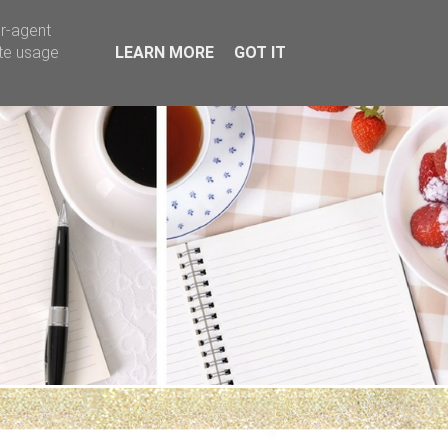
er-agent
ate usage
LEARN MORE
GOT IT