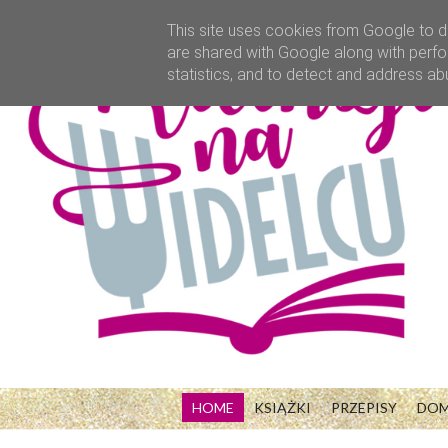
This site uses cookies from Google to de
are shared with Google along with perfo
statistics, and to detect and address ab
HOME
KSIĄŻKI
PRZEPISY
DO