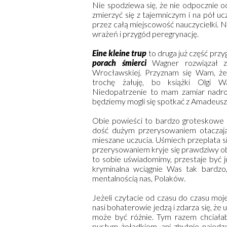
Nie spodziewa się, że nie odpocznie o
zmierzyć się z tajemniczym i na pół u
przez całą miejscowość nauczycielki. Ni
wrażeń i przygód peregrynację.
Eine kleine trup
to druga już część pr
porach śmierci
Wagner rozwiązał z 
Wrocławskiej. Przyznam się Wam, że 
trochę żałuję, bo książki Olgi W
Niedopatrzenie to mam zamiar nadrobi
będziemy mogli się spotkać z Amadeusze
Obie powieści to bardzo groteskowe 
dość dużym przerysowaniem otaczając
mieszane uczucia. Uśmiech przeplata s
przerysowaniem kryje się prawdziwy ob
to sobie uświadomimy, przestaje być j
kryminalna wciągnie Was tak bardzo
mentalnością nas, Polaków.
Jeżeli czytacie od czasu do czasu moj
nasi bohaterowie jedzą i zdarza się, że 
może być różnie. Tym razem chciałaby
pustym żołądkiem, ani zbytnio najedz