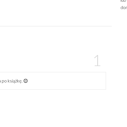
dom
a po książkę. 😊