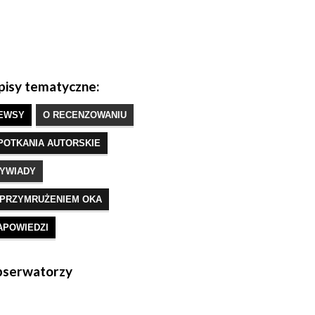
isy tematyczne:
EWSY
O RECENZOWANIU
POTKANIA AUTORSKIE
YWIADY
 PRZYMRUŻENIEM OKA
APOWIEDZI
serwatorzy