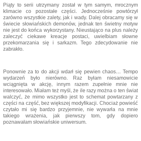
Piąty to serii utrzymany został w tym samym, mrocznym
klimacie co pozostałe części. Jednocześnie powtórzył
zarówno wszystkie zalety, jak i wady. Dalej obracamy się w
świecie słowiańskich demonów, jednak ten świetny motyw
nie jest do końca wykorzystany. Nieustająco na plus należy
zaleczyć ciekawe kreacje postaci, uwielbiam słowne
przekomarzania się i sarkazm. Tego zdecydowanie nie
zabrakło.
Ponownie za to do akcji wdarł się pewien chaos… Tempo
wydarzeń było nierówno. Raz byłam niesamowicie
wciągnięta w akcję, innym razem zupełnie mnie nie
interesowało. Miałam też myśl, że ile razy można o ten świat
walczyć, że mimo wszystko jest to schemat powtarzany z
części na część, bez większej modyfikacji. Chociaż powieść
czytało mi się bardzo przyjemnie, nie wywarła na mnie
takiego wrażenia, jak pierwszy tom, gdy dopiero
poznawałam słowiańskie uniwersum.