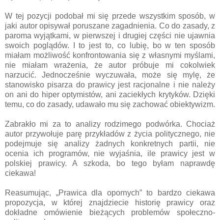
W tej pozycji podobał mi się przede wszystkim sposób, w
jaki autor opisywał poruszane zagadnienia. Co do zasady, z
paroma wyjątkami, w pierwszej i drugiej części nie ujawnia
swoich poglądów. I to jest to, co lubię, bo w ten sposób
miałam możliwość konfrontowania się z własnymi myślami,
nie miałam wrażenia, że autor próbuje mi cokolwiek
narzucić. Jednocześnie wyczuwała, może się mylę, że
stanowisko pisarza do prawicy jest racjonalne i nie należy
on ani do hiper optymistów, ani zaciekłych krytyków. Dzięki
temu, co do zasady, udawało mu się zachować obiektywizm.
Zabrakło mi za to analizy rodzimego podwórka. Chociaż
autor przywołuje parę przykładów z życia politycznego, nie
podejmuje się analizy żadnych konkretnych partii, nie
ocenia ich programów, nie wyjaśnia, ile prawicy jest w
polskiej prawicy. A szkoda, bo tego byłam naprawdę
ciekawa!
Reasumując, „Prawica dla opornych” to bardzo ciekawa
propozycja, w której znajdziecie historię prawicy oraz
dokładne omówienie bieżących problemów społeczno-