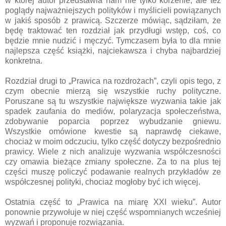
w której autor przedstawia nam nie tylko korzenie, ale też
poglądy najważniejszych polityków i myślicieli powiązanych
w jakiś sposób z prawicą. Szczerze mówiąc, sądziłam, że
będę traktować ten rozdział jak przydługi wstęp, coś, co
będzie mnie nudzić i męczyć. Tymczasem była to dla mnie
najlepsza część książki, najciekawsza i chyba najbardziej
konkretna.
Rozdział drugi to „Prawica na rozdrożach”, czyli opis tego, z
czym obecnie mierzą się wszystkie ruchy polityczne.
Poruszane są tu wszystkie największe wyzwania takie jak
spadek zaufania do mediów, polaryzacja społeczeństwa,
zdobywanie poparcia poprzez wybudzanie gniewu.
Wszystkie omówione kwestie są naprawdę ciekawe,
chociaż w moim odczuciu, tylko część dotyczy bezpośrednio
prawicy. Wiele z nich analizuje wyzwania współczesności
czy omawia bieżące zmiany społeczne. Za to na plus tej
części muszę policzyć podawanie realnych przykładów ze
współczesnej polityki, chociaż mogłoby być ich więcej.
Ostatnia część to „Prawica na miarę XXI wieku”. Autor
ponownie przywołuje w niej część wspomnianych wcześniej
wyzwań i proponuje rozwiązania.