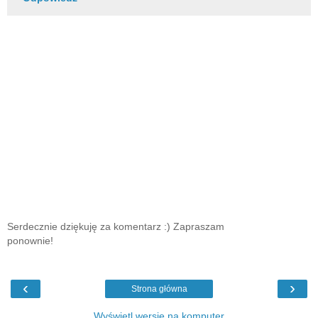
Serdecznie dziękuję za komentarz :) Zapraszam
ponownie!
‹
›
Strona główna
Wyświetl wersję na komputer