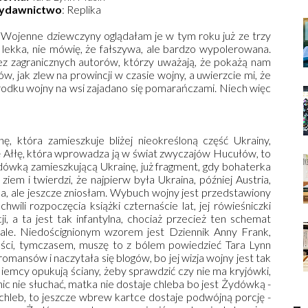
ydawnictwo
: Replika
ę Wojenne dziewczyny oglądałam je w tym roku już ze trzy
le lekka, nie mówię, że fałszywa, ale bardzo wypolerowana.
ez zagranicznych autorów, którzy uważają, że pokażą nam
w, jak zlew na prowincji w czasie wojny, a uwierzcie mi, że
odku wojny na wsi zajadano się pomarańczami. Niech więc
ę, która zamieszkuje bliżej nieokreśloną część Ukrainy,
ę Ałłę, która wprowadza ją w świat zwyczajów Hucułów, to
ydówką zamieszkującą Ukrainę, już fragment, gdy bohaterka
iem i twierdzi, że najpierw była Ukraina, później Austria,
na, ale jeszcze zniosłam. Wybuch wojny jest przedstawiony
ili rozpoczęcia książki czternaście lat, jej rówieśniczki
i, a ta jest tak infantylna, chociaż przecież ten schemat
nale. Niedoścignionym wzorem jest Dziennik Anny Frank,
ności, tymczasem, muszę to z bólem powiedzieć Tara Lynn
mansów i naczytała się blogów, bo jej wizja wojny jest tak
iemcy opukują ściany, żeby sprawdzić czy nie ma kryjówki,
 nic nie słuchać, matka nie dostaje chleba bo jest Żydówką -
 chleb, to jeszcze wbrew kartce dostaje podwójną porcję -