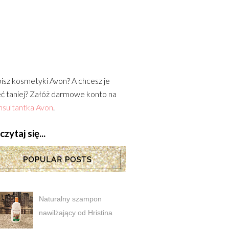
isz kosmetyki Avon? A chcesz je
ć taniej? Załóż darmowe konto na
sultantka Avon
.
zytaj się...
Naturalny szampon
nawilżający od Hristina