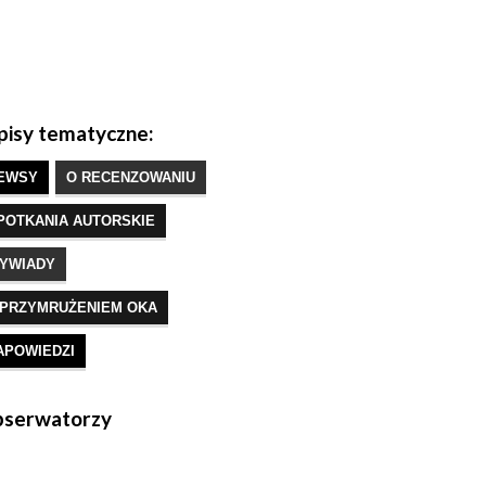
isy tematyczne:
EWSY
O RECENZOWANIU
POTKANIA AUTORSKIE
YWIADY
 PRZYMRUŻENIEM OKA
APOWIEDZI
serwatorzy