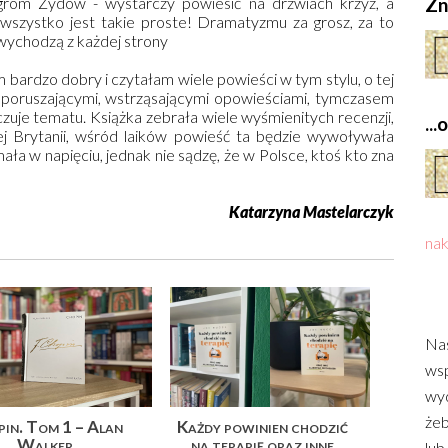
grom Żydów - wystarczy powiesić na drzwiach krzyż, a
Zn
 wszystko jest takie proste! Dramatyzmu za grosz, za to
 wychodzą z każdej strony
bardzo dobry i czytałam wiele powieści w tym stylu, o tej
y poruszającymi, wstrząsającymi opowieściami, tymczasem
e czuje tematu. Książka zebrała wiele wyśmienitych recenzji,
..
ej Brytanii, wśród laików powieść ta będzie wywoływała
ła w napięciu, jednak nie sądzę, że w Polsce, ktoś kto zna
Katarzyna Mastelarczyk
nak
Nas
wsp
wyd
żeb
in. Tom 1 – Alan
Każdy powinien chodzić
Walker
na terapię oraz inne
lub