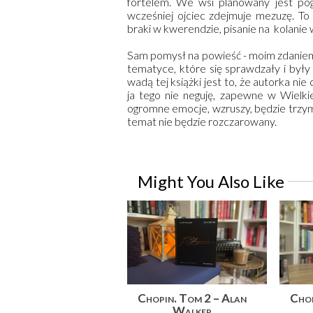
fortelem. We wsi planowany jest po
wcześniej ojciec zdejmuje mezuzę. To
braki w kwerendzie, pisanie na kolanie
Sam pomysł na powieść - moim zdaniem 
tematyce, które się sprawdzały i był
wadą tej książki jest to, że autorka ni
ja tego nie neguję, zapewne w Wielki
ogromne emocje, wzruszy, będzie trzyma
temat nie będzie rozczarowany.
Might You Also Like
Chopin. Tom 2 – Alan
Chop
Walker