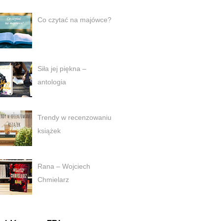
Co czytać na majówce?
Siła jej piękna –
antologia
Trendy w recenzowaniu
książek
Rana – Wojciech
Chmielarz