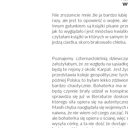
W
Nie zrozumcie mnie źle ja bardzo lubi
razy, ale jest to opowieść o wojnie, a
Innym gatunkiem są książki pisane prz
jak to wyglądało i jest mnóstwo kwiatkó
czytałam książki w których w samym śr
jedzą ciastka, skoro brakowało chleba.
Poznajemy czternastoletnią dziewczyn
założyłabym, że ze względu na sąsiadk
będą te rejony z okolic Karpat. Jest ż
przedstawia koleje geopolityczne tych z
później Polska, to byłam lekko zdziwio
bardzo chaotycznie. Bohaterka ma w chw
będą czynnie brały udział w konspiracj
sprawdza się już w literaturze dosko
którego siła opiera się na autentycz
Masih chyba naoglądała się wojennych ro
naiwna, że nie wiem od czego zacząć. N
ale bohaterka się opiera o ścianę, więc
wysyła córkę, a ta nie dość że dostaje