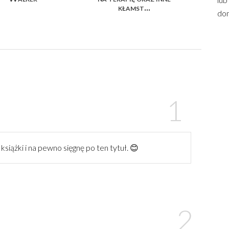
kłamst...
dom
książki i na pewno sięgnę po ten tytuł. 😊