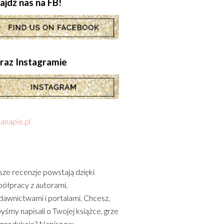
ajdź nas na FB!
.oraz Instagramie
anapie.pl
ze recenzje powstają dzięki
ółpracy z autorami,
awnictwami i portalami. Chcesz,
yśmy napisali o Twojej książce, grze
 produkcie? Napisz na: