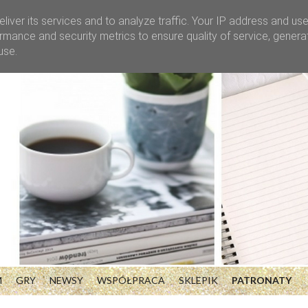
liver its services and to analyze traffic. Your IP address and us
rmance and security metrics to ensure quality of service, gener
use.
M
GRY
NEWSY
WSPÓŁPRACA
SKLEPIK
PATRONATY