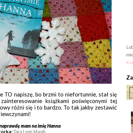
Lub
mie
Kon
Zac
e TO napiszę, bo brzmi to niefortunnie, stał się
zainteresowanie książkami poświęconymi tej
owy różni się i to bardzo. To tak jakby zestawić
ziewczynami!
naprawdę mam na imię Hanna
torka:
Tara Lynn Masih