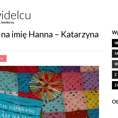
idelcu
e, konkursy.
na imię Hanna – Katarzyna
Wp
N
S
W
Z
Z
Ob