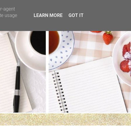
er-agent
ate usage
LEARN MORE
GOT IT