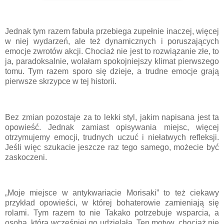
Jednak tym razem fabuła przebiega zupełnie inaczej, więcej
w niej wydarzeń, ale też dynamicznych i poruszających
emocje zwrotów akcji. Chociaż nie jest to rozwiązanie złe, to
ja, paradoksalnie, wolałam spokojniejszy klimat pierwszego
tomu. Tym razem sporo się dzieje, a trudne emocje grają
pierwsze skrzypce w tej historii.
Bez zmian pozostaje za to lekki styl, jakim napisana jest ta
opowieść. Jednak zamiast opisywania miejsc, więcej
otrzymujemy emocji, trudnych uczuć i niełatwych refleksji.
Jeśli więc szukacie jeszcze raz tego samego, możecie być
zaskoczeni.
„Moje miejsce w antykwariacie Morisaki” to też ciekawy
przykład opowieści, w której bohaterowie zamieniają się
rolami. Tym razem to nie Takako potrzebuje wsparcia, a
osoba, która wcześniej go udzielała. Ten motyw, chociaż nie