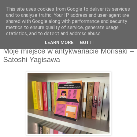
This site uses cookies from Google to deliver its services
Recenzje na widelcu
and to analyze traffic. Your IP address and user-agent are
shared with Google along with performance and security
metrics to ensure quality of service, generate usage
Portal kulturalny - książki, recenzje, inspiracje, konkursy.
statistics, and to detect and address abuse.
LEARN MORE
GOT IT
czwartek, 2 listopada 2023
Moje miejsce w antykwariacie Morisaki –
Satoshi Yagisawa