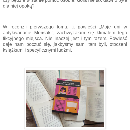
czy będzie w stanie pomóc osobie, która nie tak dawno była
dla niej opoką?
W recenzji pierwszego tomu, tj. powieści „Moje dni w
antykwariacie Morisaki”, zachwycałam się klimatem tego
fikcyjnego miejsca. Nie inaczej jest i tym razem. Powieść
daje nam poczuć się, jakbyśmy sami tam byli, otoczeni
książkami i specyficznymi ludźmi.