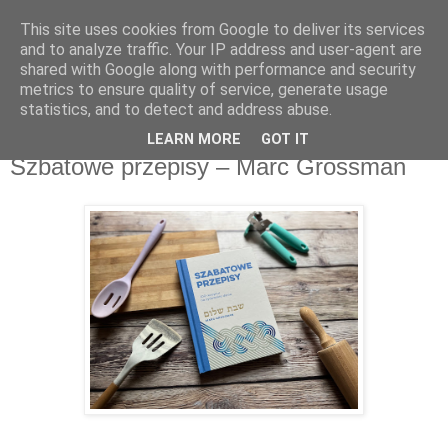
This site uses cookies from Google to deliver its services
Recenzje na widelcu
and to analyze traffic. Your IP address and user-agent are
shared with Google along with performance and security
metrics to ensure quality of service, generate usage
Portal kulturalny - książki, recenzje, inspiracje, konkursy.
statistics, and to detect and address abuse.
LEARN MORE
GOT IT
sobota, 2 grudnia 2023
Szbatowe przepisy – Marc Grossman